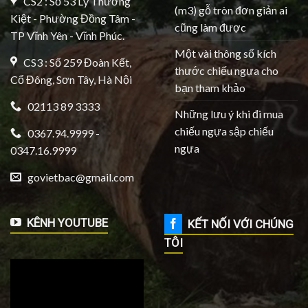
CS2 : Số 53 Lý Thường
(m3) gỗ tròn đơn giản ai
Kiệt - Phường Đồng Tâm -
cũng làm được
TP Vĩnh Yên - Vĩnh Phúc.
Một vài thông số kích
CS3 : Số 259 Đoàn Kết,
thước chiếu ngựa cho
Cổ Đông, Sơn Tây, Hà Nội
bạn tham khảo
02113 89 3333
Những lưu ý khi đi mua
chiếu ngựa sập chiếu
0367.94.9999 -
ngựa
0347.16.9999
govietbac@gmail.com
KÊNH YOUTUBE
KẾT NỐI VỚI CHÚNG
TÔI