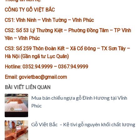
CÔNG TY GỖ VIỆT BẮC
CS1: Vĩnh Ninh – Vĩnh Tường – Vĩnh Phúc
CS2: Số 53 Lý Thường Kiệt – Phường Đồng Tâm – TP Vĩnh
Yên – Vĩnh Phúc
CS3: Số 259 Thôn Đoàn Kết – Xã Cổ Đông – TX Sơn Tây –
Hà Nội (Gần ngã tư Lục Quân)
Hotline: 0352.94.9999 – 0367.94.9999
Email: govietbac@gmail.com
BÀI VIẾT LIÊN QUAN
Mua bán chiếu ngựa gỗ Đinh Hương tại Vĩnh
Phúc
Gỗ Việt Bắc – Kệ tivi gỗ nguyên khối chất lượng