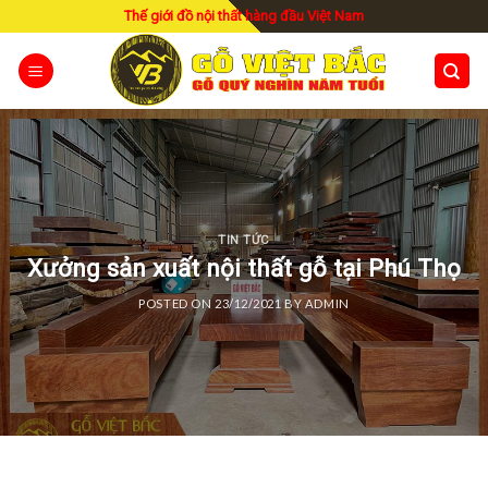
Skip
Thế giới đồ nội thất hàng đầu Việt Nam
to
content
TIN TỨC
Xưởng sản xuất nội thất gỗ tại Phú Thọ
POSTED ON
23/12/2021
BY
ADMIN