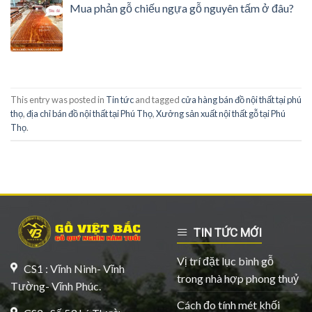
Mua phản gỗ chiếu ngựa gỗ nguyên tấm ở đâu?
This entry was posted in
Tin tức
and tagged
cửa hàng bán đồ nội thất tại phú
thọ
,
địa chỉ bán đồ nội thất tại Phú Thọ
,
Xưởng sản xuất nội thất gỗ tại Phú
Thọ
.
TIN TỨC MỚI
Vị trí đặt lục bình gỗ
CS1 : Vĩnh Ninh- Vĩnh
trong nhà hợp phong thuỷ
Tường- Vĩnh Phúc.
Cách đo tính mét khối