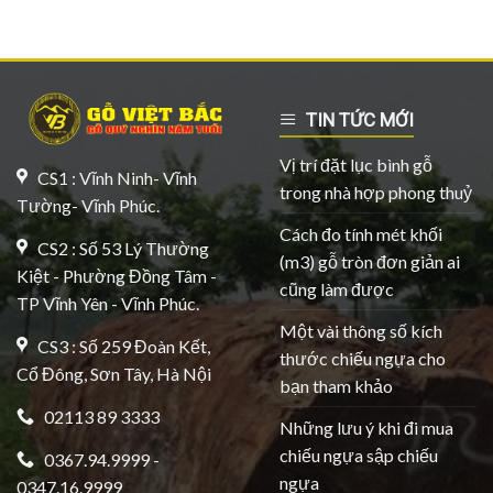
TIN TỨC MỚI
Vị trí đặt lục bình gỗ
CS1 : Vĩnh Ninh- Vĩnh
trong nhà hợp phong thuỷ
Tường- Vĩnh Phúc.
Cách đo tính mét khối
CS2 : Số 53 Lý Thường
(m3) gỗ tròn đơn giản ai
Kiệt - Phường Đồng Tâm -
cũng làm được
TP Vĩnh Yên - Vĩnh Phúc.
Một vài thông số kích
CS3 : Số 259 Đoàn Kết,
thước chiếu ngựa cho
Cổ Đông, Sơn Tây, Hà Nội
bạn tham khảo
02113 89 3333
Những lưu ý khi đi mua
chiếu ngựa sập chiếu
0367.94.9999 -
ngựa
0347.16.9999