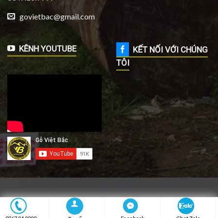
govietbac@gmail.com
KÊNH YOUTUBE
KẾT NỐI VỚI CHÚNG
TÔI
THIẾT KẾ WEB TẠI VĨNH PHÚC
2026 ©
vpseo.vn