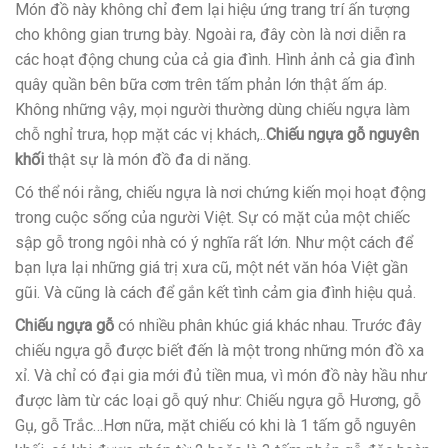
Món đồ này không chỉ đem lại hiệu ứng trang trí ấn tượng
cho không gian trưng bày. Ngoài ra, đây còn là nơi diễn ra
các hoạt động chung của cả gia đình. Hình ảnh cả gia đình
quây quần bên bữa cơm trên tấm phản lớn thật ấm áp.
Không những vậy, mọi người thường dùng chiếu ngựa làm
chỗ nghỉ trưa, họp mặt các vị khách,..
Chiếu ngựa gỗ nguyên
khối
thật sự là món đồ đa di năng.
Có thể nói rằng, chiếu ngựa là nơi chứng kiến mọi hoạt động
trong cuộc sống của người Việt. Sự có mặt của một chiếc
sập gỗ trong ngôi nhà có ý nghĩa rất lớn. Như một cách để
bạn lựa lại những giá trị xưa cũ, một nét văn hóa Việt gần
gũi. Và cũng là cách để gắn kết tình cảm gia đình hiệu quả.
Chiếu ngựa gỗ
có nhiều phân khúc giá khác nhau. Trước đây
chiếu ngựa gỗ được biết đến là một trong những món đồ xa
xỉ. Và chỉ có đại gia mới đủ tiền mua, vì món đồ này hầu như
được làm từ các loại gỗ quý như: Chiếu ngựa gỗ Hương, gỗ
Gụ, gỗ Trắc…Hơn nữa, mặt chiếu có khi là 1 tấm gỗ nguyên