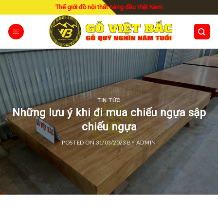
Skip
Thế giới đồ nội thất hàng đầu Việt Nam
to
content
TIN TỨC
Những lưu ý khi đi mua chiếu ngựa sập
chiếu ngựa
POSTED ON
31/03/2023
BY
ADMIN