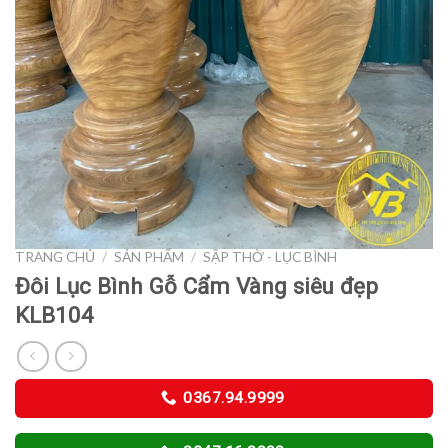
TRANG CHỦ
/
SẢN PHẨM
/
SẬP THỜ - LỤC BÌNH
Đôi Lục Bình Gỗ Cẩm Vàng siêu đẹp
KLB104
0367.94.9999