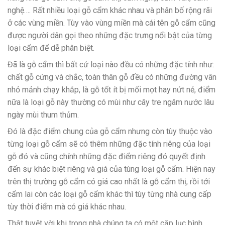
nghệ…. Rất nhiều loại gỗ cẩm khác nhau và phân bố rộng rãi
ở các vùng miền. Tùy vào vùng miền mà cái tên gỗ cẩm cũng
được người dân gọi theo những đặc trưng nổi bật của từng
loại cẩm để dễ phân biệt.
Đã là gỗ cẩm thì bất cứ loại nào đều có những đặc tính như:
chất gỗ cứng và chắc, toàn thân gỗ đều có những đường vân
nhỏ mảnh chạy khắp, là gỗ tốt ít bị mối mọt hay nứt nẻ, điểm
nữa là loại gỗ này thường có mùi như cây tre ngâm nước lâu
ngày mùi thum thủm.
Đó là đặc điểm chung của gỗ cẩm nhưng còn tùy thuộc vào
từng loại gỗ cẩm sẽ có thêm những đặc tính riêng của loại
gỗ đó và cũng chính những đặc điểm riêng đó quyết định
đến sự khác biệt riêng và giá của tùng loại gỗ cẩm. Hiện nay
trên thị trường gỗ cẩm có giá cao nhất là gỗ cẩm thị, rồi tới
cẩm lai còn các loại gỗ cẩm khác thì tùy từng nhà cung cấp
tùy thời điểm mà có giá khác nhau.
Thật tuyệt vời khi trong nhà chúng ta có một cặp lục bình