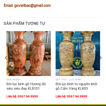
Email: govietbac@gmail.com
SẢN PHẨM TƯƠNG TỰ
SẢN PHẨM
SẬP THỜ - LỤC BÌNH
m
Đôi lục bình gỗ Hương đỏ
Đôi lục bình to nguyên khối
siêu siêu đẹp KLB101
gỗ Cẩm Vàng KLB03
Liên hệ: 0367.94.9999
Liên hệ: 0367.94.9999