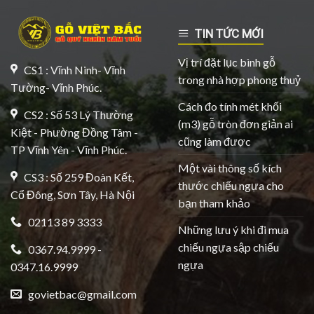
TIN TỨC MỚI
Vị trí đặt lục bình gỗ
CS1 : Vĩnh Ninh- Vĩnh
trong nhà hợp phong thuỷ
Tường- Vĩnh Phúc.
Cách đo tính mét khối
CS2 : Số 53 Lý Thường
(m3) gỗ tròn đơn giản ai
Kiệt - Phường Đồng Tâm -
cũng làm được
TP Vĩnh Yên - Vĩnh Phúc.
Một vài thông số kích
CS3 : Số 259 Đoàn Kết,
thước chiếu ngựa cho
Cổ Đông, Sơn Tây, Hà Nội
bạn tham khảo
02113 89 3333
Những lưu ý khi đi mua
chiếu ngựa sập chiếu
0367.94.9999 -
ngựa
0347.16.9999
govietbac@gmail.com