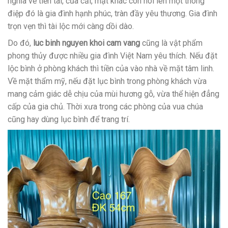
nghĩa về tiền tài, của cải, mặt khác còn nói lên một thông
điệp đó là gia đình hạnh phúc, tràn đầy yêu thương. Gia đình
trọn vẹn thì tài lộc mới càng dồi dào.
Do đó,
luc binh nguyen khoi cam vang
cũng là vật phẩm
phong thủy được nhiều gia đình Việt Nam yêu thích. Nếu đặt
lộc bình ở phòng khách thì tiền của vào nhà về mặt tâm linh.
Về mặt thẩm mỹ, nếu đặt lục bình trong phòng khách vừa
mang cảm giác dễ chịu của mùi hương gỗ, vừa thể hiện đẳng
cấp của gia chủ. Thời xưa trong các phòng của vua chúa
cũng hay dùng lục bình để trang trí.