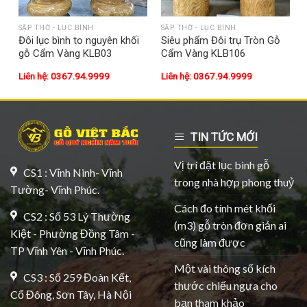
SẬP THỜ - LỤC BÌNH
SẬP THỜ - LỤC BÌNH
ự
Đôi lục bình to nguyên khối
Siêu phẩm Đôi trụ Tròn Gỗ
gỗ Cẩm Vàng KLB03
Cẩm Vàng KLB106
Liên hệ: 0367.94.9999
Liên hệ: 0367.94.9999
TIN TỨC MỚI
Vị trí đặt lục bình gỗ
CS1 : Vĩnh Ninh- Vĩnh
trong nhà hợp phong thuỷ
Tường- Vĩnh Phúc.
Cách đo tính mét khối
CS2 : Số 53 Lý Thường
(m3) gỗ tròn đơn giản ai
Kiệt - Phường Đồng Tâm -
cũng làm được
TP Vĩnh Yên - Vĩnh Phúc.
Một vài thông số kích
CS3 : Số 259 Đoàn Kết,
thước chiếu ngựa cho
Cổ Đông, Sơn Tây, Hà Nội
bạn tham khảo