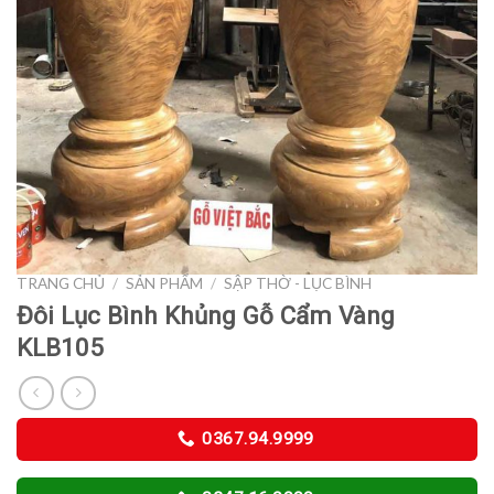
TRANG CHỦ
/
SẢN PHẨM
/
SẬP THỜ - LỤC BÌNH
Đôi Lục Bình Khủng Gỗ Cẩm Vàng
KLB105
0367.94.9999