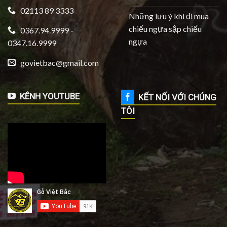
02113 89 3333
Những lưu ý khi đi mua
chiếu ngựa sập chiếu
0367.94.9999 -
ngựa
0347.16.9999
govietbac@gmail.com
KÊNH YOUTUBE
KẾT NỐI VỚI CHÚNG
TÔI