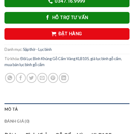
0347.16.9999
HỖ TRỢ TƯ VẤN
ĐẶT HÀNG
Danh mục:
Sập thờ - Lục bình
Từ khóa:
Đôi Lục Bình Khủng Gỗ Cẩm Vàng KLB105
,
giá lục bình gỗ cẩm
,
mua bán lục bình gỗ cẩm
MÔ TẢ
ĐÁNH GIÁ (0)