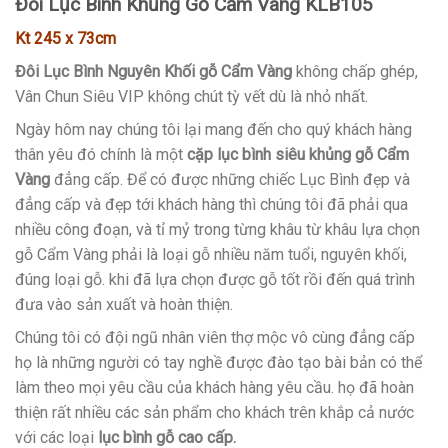
Đôi Lục Bình Khủng Gỗ Cẩm Vàng
KLB105
Kt 245 x 73cm
Đôi Lục Bình Nguyên Khối
gỗ Cẩm Vàng
không chấp ghép,
Vân Chun Siêu VIP không chút tỳ vết dù là nhỏ nhất.
Ngày hôm nay chúng tôi lại mang đến cho quý khách hàng
thân yêu đó chính là một
cặp lục bình siêu khủng gỗ Cẩm
Vàng
đẳng cấp. Để có được những chiếc Lục Bình đẹp và
đẳng cấp và đẹp tới khách hàng thì chúng tôi đã phải qua
nhiều công đoạn, và tỉ mỷ trong từng khâu từ khâu lựa chọn
gỗ Cẩm Vàng phải là loại gỗ nhiều năm tuổi, nguyên khối,
đúng loại gỗ. khi đã lựa chọn được gỗ tốt rồi đến quá trình
đưa vào sản xuất và hoàn thiện.
Chúng tôi có đội ngũ nhân viên thợ mộc vô cùng đẳng cấp
họ là những người có tay nghề được đào tạo bài bản có thể
làm theo mọi yêu cầu của khách hàng yêu cầu. họ đã hoàn
thiện rất nhiều các sản phẩm cho khách trên khắp cả nước
với các loại
lục bình gỗ cao cấp.