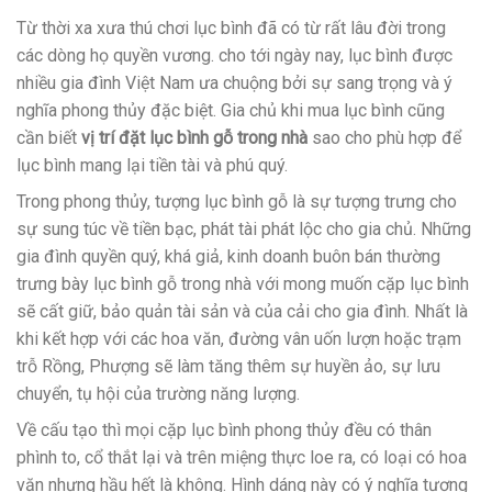
Từ thời xa xưa thú chơi lục bình đã có từ rất lâu đời trong
các dòng họ quyền vương. cho tới ngày nay, lục bình được
nhiều gia đình Việt Nam ưa chuộng bởi sự sang trọng và ý
nghĩa phong thủy đặc biệt. Gia chủ khi mua lục bình cũng
cần biết
vị trí đặt lục bình gỗ trong nhà
sao cho phù hợp để
lục bình mang lại tiền tài và phú quý.
Trong phong thủy, tượng lục bình gỗ là sự tượng trưng cho
sự sung túc về tiền bạc, phát tài phát lộc cho gia chủ. Những
gia đình quyền quý, khá giả, kinh doanh buôn bán thường
trưng bày lục bình gỗ trong nhà với mong muốn cặp lục bình
sẽ cất giữ, bảo quản tài sản và của cải cho gia đình. Nhất là
khi kết hợp với các hoa văn, đường vân uốn lượn hoặc trạm
trỗ Rồng, Phượng sẽ làm tăng thêm sự huyền ảo, sự lưu
chuyển, tụ hội của trường năng lượng.
Về cấu tạo thì mọi cặp lục bình phong thủy đều có thân
phình to, cổ thắt lại và trên miệng thực loe ra, có loại có hoa
văn nhưng hầu hết là không. Hình dáng này có ý nghĩa tượng