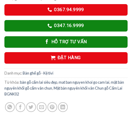
0367.94.9999
0347.16.9999
HỖ TRỢ TƯ VẤN
ĐẶT HÀNG
Danh mục:
Bàn ghế gỗ - Kệ tivi
Từ khóa:
bàn gỗ cẩm lai siêu đẹp
,
mat ban nguyen khoi go cam lai
,
mặt bàn
nguyên khối gỗ cẩm vân chun
,
Mặt bàn nguyên khối vân Chun gỗ Cẩm Lai
BGNK02