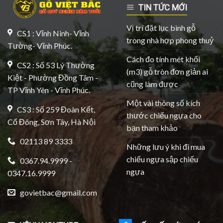
TIN TỨC MỚI
Vị trí đặt lục bình gỗ
CS1 : Vĩnh Ninh- Vĩnh
trong nhà hợp phong thuỷ
Tường- Vĩnh Phúc.
Cách đo tính mét khối
CS2 : Số 53 Lý Thường
(m3) gỗ tròn đơn giản ai
Kiệt - Phường Đồng Tâm -
cũng làm được
TP Vĩnh Yên - Vĩnh Phúc.
Một vài thông số kích
CS3 : Số 259 Đoàn Kết,
thước chiếu ngựa cho
Cổ Đông, Sơn Tây, Hà Nội
bạn tham khảo
02113 89 3333
Những lưu ý khi đi mua
chiếu ngựa sập chiếu
0367.94.9999 -
ngựa
0347.16.9999
govietbac@gmail.com