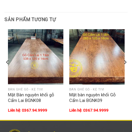
SẢN PHẨM TƯƠNG TỰ
BÀN GHẾ GỖ - KỆ TIVI
BÀN GHẾ GỖ - KỆ TIVI
Mặt Bàn nguyên khối gỗ
Mặt bàn nguyên khối Gỗ
Cẩm Lai BGNK08
Cẩm Lai BGNK09
Liên hệ: 0367.94.9999
Liên hệ: 0367.94.9999