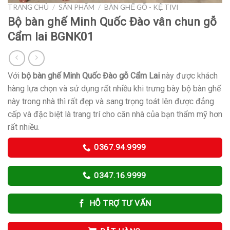
TRANG CHỦ
/
SẢN PHẨM
/
BÀN GHẾ GỖ - KỆ TIVI
Bộ bàn ghế Minh Quốc Đào vân chun gỗ
Cẩm lai BGNK01
Với
bộ bàn ghế Minh Quốc Đào gỗ Cẩm Lai
này được khách
hàng lựa chọn và sử dụng rất nhiều khi trưng bày bộ bàn ghế
này trong nhà thì rất đẹp và sang trọng toát lên được đẳng
cấp và đặc biệt là trang trí cho căn nhà của bạn thẩm mỹ hơn
rất nhiều.
0367.94.9999
0347.16.9999
HỖ TRỢ TƯ VẤN