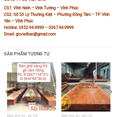
CS1: Vĩnh Ninh – Vĩnh Tường – Vĩnh Phúc
CS2: Số 53 Lý Thường Kiệt – Phường Đồng Tâm – TP Vĩnh
Yên – Vĩnh Phúc
Hotline: 0352.94.9999 – 0367.94.9999
Email: govietbac@gmail.com
SẢN PHẨM TƯƠNG TỰ
BÀN GHẾ GỖ - KỆ TIVI
BÀN GHẾ GỖ - KỆ TIVI