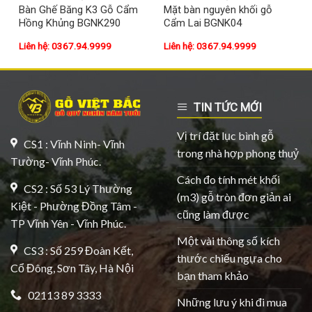
Bàn Ghế Băng K3 Gỗ Cẩm
Mặt bàn nguyên khối gỗ
Hồng Khủng BGNK290
Cẩm Lai BGNK04
Liên hệ: 0367.94.9999
Liên hệ: 0367.94.9999
TIN TỨC MỚI
Vị trí đặt lục bình gỗ
CS1 : Vĩnh Ninh- Vĩnh
trong nhà hợp phong thuỷ
Tường- Vĩnh Phúc.
Cách đo tính mét khối
CS2 : Số 53 Lý Thường
(m3) gỗ tròn đơn giản ai
Kiệt - Phường Đồng Tâm -
cũng làm được
TP Vĩnh Yên - Vĩnh Phúc.
Một vài thông số kích
CS3 : Số 259 Đoàn Kết,
thước chiếu ngựa cho
Cổ Đông, Sơn Tây, Hà Nội
bạn tham khảo
02113 89 3333
Những lưu ý khi đi mua