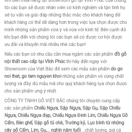
Khi đến mua hàng tại showroom gỗ tại Vĩnh Phúc của chúng
tôi các bạn sẽ được nhân viên có kinh nghiệm và tận tình họ
sẽ tư vấn và giải đáp những thắc mắc cho khách hàng để
khách hàng có thể dễ dàng hơn trong việc lựa chọn được cho
mình những sản phẩm vừa ý và vừa với kinh tế. Bên cạnh đó
khi bạn đến với chúng tôi các bạn sẽ có được cơ hội được
ưu đãi và khuyến mãi nhiều nhé các bạn!
Nếu các bạn có nhu cầu cần mua ngắm các sản phẩm
đồ gỗ
nội thất cao cấp tại Vĩnh Phúc
thì hãy đến ngay với
Showroom của Việt Bắc để xem các mẫu sản phẩm
do go
noi that, go tam nguyen khoi
những sản phẩm vô cùng chất
lượng và đầy đủ mẫu mã cho quý khách hàng lựa chọn được
cho sản phẩm ưng ý nhất.
CÔNG TY TNHH GỖ VIỆT BẮC chúng tôi chuyên cung cấp
các sản phẩm
Chiếu Ngựa, Sập Ngựa, Sập Gụ, Sập Chiếu
Ngựa, Chiếu Ngựa đẹp, Chiếu Ngựa Đinh Lim, Chiếu Ngựa Gỗ
Cẩm, Bàn ghế, Sập gỗ tủ chè, Trường kỷ, Lục bình từ những
cây gỗ Cẩm, Lim, Gụ,… nghìn năm tuổi
…chất lượng, giá cả