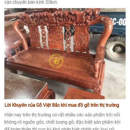
vận chuyển bán kính 30km.
Lời Khuyên của Gỗ Việt Bắc
khi mua đồ gỗ trên thị trường
Hiện nay trên thị trường có rất nhiều các sản phẩm trôi nổi
không rõ nguồn gốc, chất lượng gỗ, đặc biệt sản phẩm khi
đã hoàn thiện thì cực kỳ khó phân biệt chính xác loại gỗ.