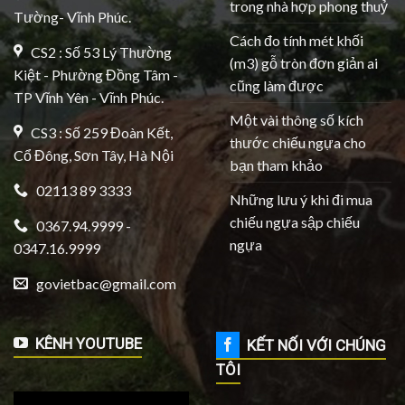
trong nhà hợp phong thuỷ
Tường- Vĩnh Phúc.
Cách đo tính mét khối
CS2 : Số 53 Lý Thường
(m3) gỗ tròn đơn giản ai
Kiệt - Phường Đồng Tâm -
cũng làm được
TP Vĩnh Yên - Vĩnh Phúc.
Một vài thông số kích
CS3 : Số 259 Đoàn Kết,
thước chiếu ngựa cho
Cổ Đông, Sơn Tây, Hà Nội
bạn tham khảo
02113 89 3333
Những lưu ý khi đi mua
chiếu ngựa sập chiếu
0367.94.9999 -
ngựa
0347.16.9999
govietbac@gmail.com
KÊNH YOUTUBE
KẾT NỐI VỚI CHÚNG
TÔI