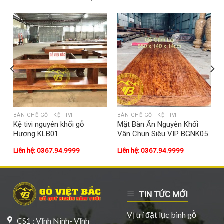
BÀN GHẾ GỖ - KỆ TIVI
BÀN GHẾ GỖ - KỆ TIVI
Kệ tivi nguyên khối gỗ
Mặt Bàn Ăn Nguyên Khối
Hương KLB01
Vân Chun Siêu VIP BGNK05
Liên hệ: 0367.94.9999
Liên hệ: 0367.94.9999
TIN TỨC MỚI
Vị trí đặt lục bình gỗ
CS1 : Vĩnh Ninh- Vĩnh