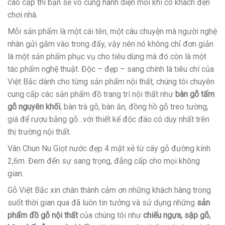
cao cấp thì bạn sẽ vô cùng hãnh diện mỗi khi có khách đến
chơi nhà.
Mỗi sản phẩm là một cái tên, một câu chuyện mà người nghệ
nhân gửi gắm vào trong đấy, vậy nên nó không chỉ đơn giản
là một sản phẩm phục vụ cho tiêu dùng mà đó còn là một
tác phẩm nghệ thuật. Độc – đẹp – sang chính là tiêu chí của
Việt Bắc dành cho từng sản phẩm nội thất, chúng tôi chuyên
cung cấp các sản phẩm đồ trang trí nội thất như
bàn gỗ tấm
gỗ nguyên khối
, bàn trà gỗ, bàn ăn, đồng hồ gỗ treo tường,
giá để rượu bằng gỗ…với thiết kế độc đáo có duy nhất trên
thị trường nội thất.
Vân Chun Nu Giọt nước đẹp 4 mặt xẻ từ cây gỗ đường kính
2,6m. Đem đến sự sang trọng, đẳng cấp cho mọi không
gian.
Gỗ Việt Bắc xin chân thành cảm ơn những khách hàng trong
suốt thời gian qua đã luôn tin tưởng và sử dụng những
sản
phẩm đồ gỗ nội thất
của chúng tôi như
chiếu ngựa, sập gỗ,