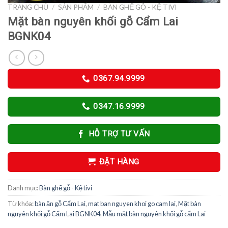
TRANG CHỦ
/
SẢN PHẨM
/
BÀN GHẾ GỖ - KỆ TIVI
Mặt bàn nguyên khối gỗ Cẩm Lai
BGNK04
0367.94.9999
0347.16.9999
HỖ TRỢ TƯ VẤN
ĐẶT HÀNG
Danh mục:
Bàn ghế gỗ - Kệ tivi
Từ khóa:
bàn ăn gỗ Cẩm Lai
,
mat ban nguyen khoi go cam lai
,
Mặt bàn
nguyên khối gỗ Cẩm Lai BGNK04
,
Mẫu mặt bàn nguyên khối gỗ cẩm Lai