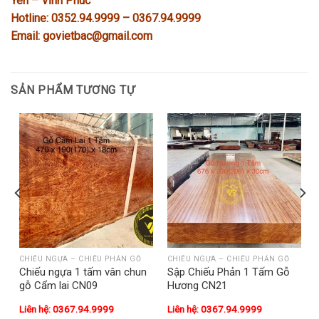
Yên – Vĩnh Phúc
Hotline: 0352.94.9999 – 0367.94.9999
Email: govietbac@gmail.com
SẢN PHẨM TƯƠNG TỰ
CHIẾU NGỰA – CHIẾU PHẢN GỖ
CHIẾU NGỰA – CHIẾU PHẢN GỖ
Chiếu ngựa 1 tấm vân chun
Sập Chiếu Phản 1 Tấm Gỗ
gỗ Cẩm lai CN09
Hương CN21
Liên hệ: 0367.94.9999
Liên hệ: 0367.94.9999