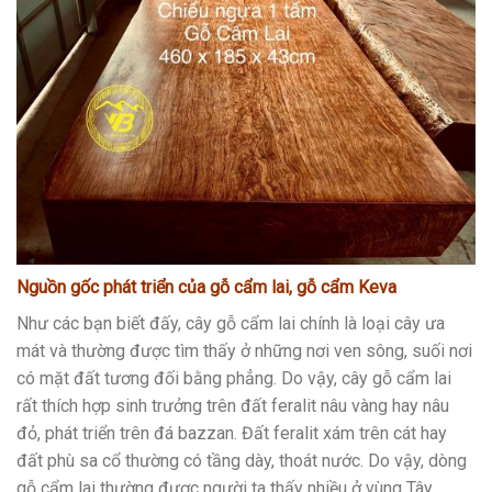
Nguồn gốc phát triển của gỗ cẩm lai, gỗ cẩm Keva
Như các bạn biết đấy, cây gỗ cẩm lai chính là loại cây ưa
mát và thường được tìm thấy ở những nơi ven sông, suối nơi
có mặt đất tương đối bằng phẳng. Do vậy, cây gỗ cẩm lai
rất thích hợp sinh trưởng trên đất feralit nâu vàng hay nâu
đỏ, phát triển trên đá bazzan. Đất feralit xám trên cát hay
đất phù sa cổ thường có tầng dày, thoát nước. Do vậy, dòng
gỗ cẩm lai thường được người ta thấy nhiều ở vùng Tây