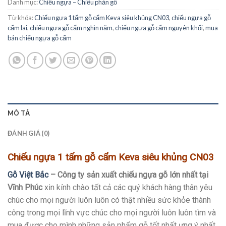
Danh mục:
Chiếu ngựa – Chiếu phản gỗ
Từ khóa:
Chiếu ngựa 1 tấm gỗ cẩm Keva siêu khủng CN03
,
chiếu ngựa gỗ
cẩm lai
,
chiếu ngựa gỗ cẩm nghìn năm
,
chiếu ngựa gỗ cẩm nguyên khối
,
mua
bán chiếu ngựa gỗ cẩm
MÔ TẢ
ĐÁNH GIÁ (0)
Chiếu ngựa 1 tấm gỗ cẩm Keva siêu khủng CN03
Gỗ Việt Bắc
– Công ty sản xuất chiếu ngựa gỗ lớn nhất tại
Vĩnh Phúc
xin kính chào tất cả các quý khách hàng thân yêu
chúc cho mọi người luôn luôn có thật nhiều sức khỏe thành
công trong mọi lĩnh vực chúc cho mọi người luôn luôn tìm và
mua được cho mình những sản phẩm gỗ tốt nhất ưng ý nhất