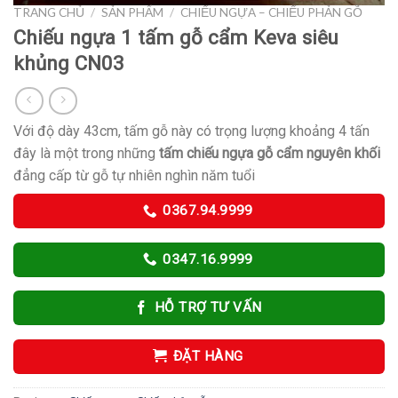
TRANG CHỦ
/
SẢN PHẨM
/
CHIẾU NGỰA – CHIẾU PHẢN GỖ
Chiếu ngựa 1 tấm gỗ cẩm Keva siêu
khủng CN03
Với độ dày 43cm, tấm gỗ này có trọng lượng khoảng 4 tấn
đây là một trong những
tấm chiếu ngựa gỗ cẩm nguyên khối
đẳng cấp từ gỗ tự nhiên nghìn năm tuổi
0367.94.9999
0347.16.9999
HỖ TRỢ TƯ VẤN
ĐẶT HÀNG