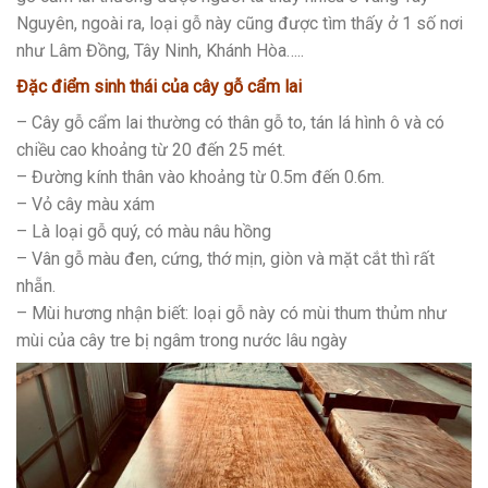
Nguyên, ngoài ra, loại gỗ này cũng được tìm thấy ở 1 số nơi
như Lâm Đồng, Tây Ninh, Khánh Hòa…..
Đặc điểm sinh thái của cây gỗ cẩm lai
– Cây gỗ cẩm lai thường có thân gỗ to, tán lá hình ô và có
chiều cao khoảng từ 20 đến 25 mét.
– Đường kính thân vào khoảng từ 0.5m đến 0.6m.
– Vỏ cây màu xám
– Là loại gỗ quý, có màu nâu hồng
– Vân gỗ màu đen, cứng, thớ mịn, giòn và mặt cắt thì rất
nhẵn.
– Mùi hương nhận biết: loại gỗ này có mùi thum thủm như
mùi của cây tre bị ngâm trong nước lâu ngày