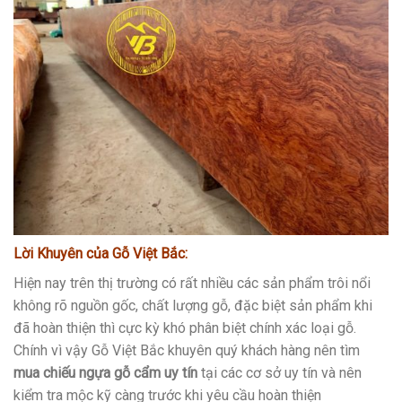
Lời Khuyên của Gỗ Việt Bắc:
Hiện nay trên thị trường có rất nhiều các sản phẩm trôi nổi
không rõ nguồn gốc, chất lượng gỗ, đặc biệt sản phẩm khi
đã hoàn thiện thì cực kỳ khó phân biệt chính xác loại gỗ.
Chính vì vậy Gỗ Việt Bắc khuyên quý khách hàng nên tìm
mua chiếu ngựa gỗ cẩm uy tín
tại các cơ sở uy tín và nên
kiểm tra mộc kỹ càng trước khi yêu cầu hoàn thiện