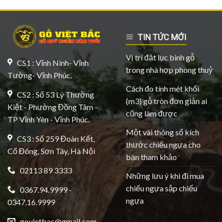
TIN TỨC MỚI
Vị trí đặt lục bình gỗ
CS1 : Vĩnh Ninh- Vĩnh
trong nhà hợp phong thuỷ
Tường- Vĩnh Phúc.
Cách đo tính mét khối
CS2 : Số 53 Lý Thường
(m3) gỗ tròn đơn giản ai
Kiệt - Phường Đồng Tâm -
cũng làm được
TP Vĩnh Yên - Vĩnh Phúc.
Một vài thông số kích
CS3 : Số 259 Đoàn Kết,
thước chiếu ngựa cho
Cổ Đông, Sơn Tây, Hà Nội
bạn tham khảo
02113 89 3333
Những lưu ý khi đi mua
chiếu ngựa sập chiếu
0367.94.9999 -
ngựa
0347.16.9999
govietbac@gmail.com