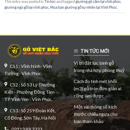
This entry was posted in
Tin tức
and tagged
giường gỗ cẩm tại vĩnh phúc
,
giường ngủ gỗ tại vĩnh phúc
,
Mua bán giường gỗ tự nhiên tại Vĩnh Phúc
.
TIN TỨC MỚI
Vị trí đặt lục bình gỗ
CS1 : Vĩnh Ninh- Vĩnh
trong nhà hợp phong thuỷ
Tường- Vĩnh Phúc.
Cách đo tính mét khối
CS2 : Số 53 Lý Thường
(m3) gỗ tròn đơn giản ai
Kiệt - Phường Đồng Tâm -
cũng làm được
TP Vĩnh Yên - Vĩnh Phúc.
Một vài thông số kích
CS3 : Số 259 Đoàn Kết,
thước chiếu ngựa cho
Cổ Đông, Sơn Tây, Hà Nội
bạn tham khảo
02113 89 3333