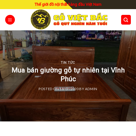
Skip
Thế giới đồ nội thất hàng đầu Việt Nam
to
content
TIN TỨC
Mua bán giường gỗ tự nhiên tại Vĩnh
Phúc
POSTED ON
18/07/2020
BY
ADMIN