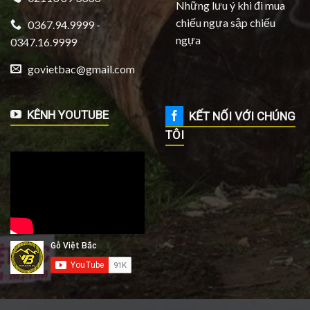
Những lưu ý khi đi mua
chiếu ngựa sập chiếu
0367.94.9999 -
ngựa
0347.16.9999
govietbac@gmail.com
KÊNH YOUTUBE
KẾT NỐI VỚI CHÚNG
TÔI