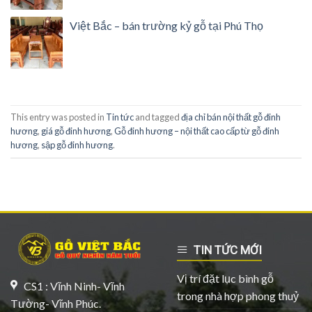
Việt Bắc – bán trường kỷ gỗ tại Phú Thọ
This entry was posted in
Tin tức
and tagged
địa chỉ bán nội thất gỗ đinh
hương
,
giá gỗ đinh hương
,
Gỗ đinh hương – nội thất cao cấp từ gỗ đinh
hương
,
sập gỗ đinh hương
.
TIN TỨC MỚI
Vị trí đặt lục bình gỗ
CS1 : Vĩnh Ninh- Vĩnh
trong nhà hợp phong thuỷ
Tường- Vĩnh Phúc.