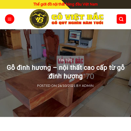
Skip
Thế giới đồ nội thất hàng đầu Việt Nam
to
content
TIN TỨC
Gỗ đinh hương – nội thất cao cấp từ gỗ
đinh hương
POSTED ON
26/10/2021
BY
ADMIN