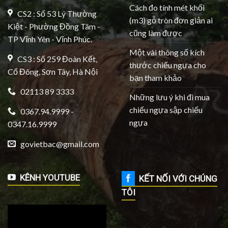
Cách đo tính mét khối
CS2 : Số 53 Lý Thường
(m3) gỗ tròn đơn giản ai
Kiệt - Phường Đồng Tâm -
cũng làm được
TP Vĩnh Yên - Vĩnh Phúc.
Một vài thông số kích
CS3 : Số 259 Đoàn Kết,
thước chiếu ngựa cho
Cổ Đông, Sơn Tây, Hà Nội
bạn tham khảo
02113 89 3333
Những lưu ý khi đi mua
chiếu ngựa sập chiếu
0367.94.9999 -
ngựa
0347.16.9999
govietbac@gmail.com
KÊNH YOUTUBE
KẾT NỐI VỚI CHÚNG
TÔI