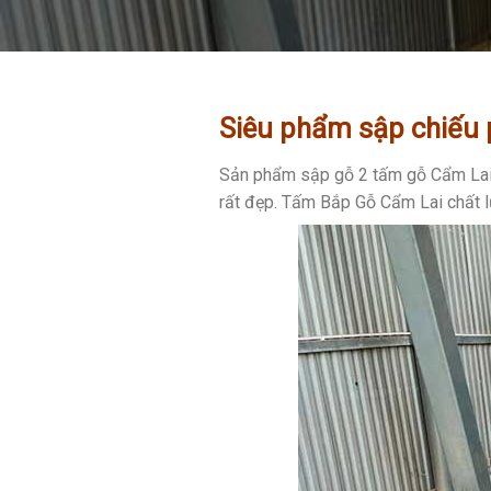
Siêu phẩm sập chiếu 
Sản phẩm sập gỗ 2 tấm gỗ Cẩm Lai ch
rất đẹp. Tấm Bắp Gỗ Cẩm Lai chất 