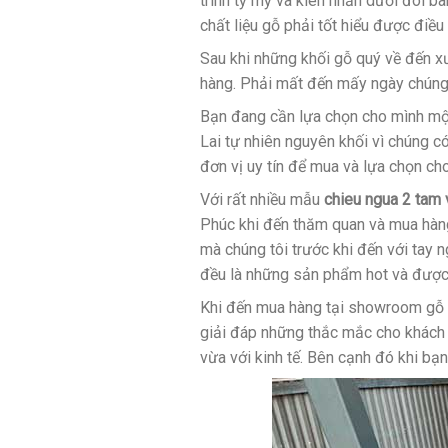
trình tỷ mỷ và kiên nhẫn dưới đôi bà
chất liệu gỗ phải tốt hiểu được điề
Sau khi những khối gỗ quý về đến x
hàng. Phải mất đến mấy ngày chúng 
Bạn đang cần lựa chọn cho mình m
Lai tự nhiên nguyên khối vì chúng 
đơn vị uy tín để mua và lựa chọn c
Với rất nhiều mẫu
chieu ngua 2 tam 
Phúc khi đến thăm quan và mua hàn
mà chúng tôi trước khi đến với tay 
đều là những sản phẩm hot và được 
Khi đến mua hàng tại showroom gỗ t
giải đáp những thắc mắc cho khách
vừa với kinh tế. Bên cạnh đó khi bạ