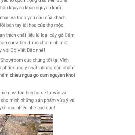
 yếu tố quan trọng đầu tiên đó là
khẩu khuyên khúc nguyên khối.
nhau và theo yêu cầu của khách
i bàn tay tài hoa của thợ mộc.
n thích chất liệu là loại cây gỗ Cẩm
g bạn chưa tìm được cho mình một
 với Gỗ Việt Bắc nhé!
 Showroom của chúng tôi tại Vĩnh
ản phẩm ưng ý nhất. những sản phẩm
 phẩm
chieu ngua go cam nguyen khoi
iệm và tận tình họ sẽ tư vấn và
c cho mình những sản phẩm vừa ý và
yến mãi nhiều nhé các bạn!