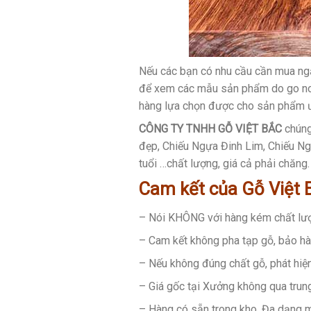
Nếu các bạn có nhu cầu cần mua ngắ
để xem các mẫu sản phẩm do go noi
hàng lựa chọn được cho sản phẩm ư
CÔNG TY TNHH GỖ VIỆT BẮC
chúng
đẹp, Chiếu Ngựa Đinh Lim, Chiếu Ng
tuổi …chất lượng, giá cả phải chăng
Cam kết của Gỗ Việt B
– Nói KHÔNG với hàng kém chất lư
– Cam kết không pha tạp gỗ, bảo hàn
– Nếu không đúng chất gỗ, phát hiện
– Giá gốc tại Xưởng không qua trung 
– Hàng có sẵn trong kho, Đa dạng 