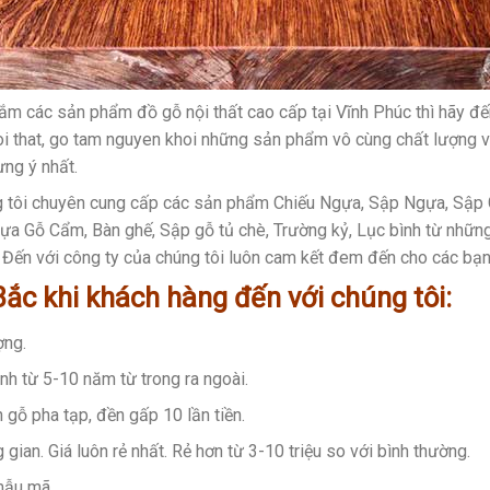
m các sản phẩm đồ gỗ nội thất cao cấp tại Vĩnh Phúc thì hãy đ
 that, go tam nguyen khoi những sản phẩm vô cùng chất lượng 
ng ý nhất.
 tôi chuyên cung cấp các sản phẩm Chiếu Ngựa, Sập Ngựa, Sập 
ựa Gỗ Cẩm, Bàn ghế, Sập gỗ tủ chè, Trường kỷ, Lục bình từ nhữn
. Đến với công ty của chúng tôi luôn cam kết đem đến cho các bạ
ắc khi khách hàng đến với chúng tôi:
ợng.
h từ 5-10 năm từ trong ra ngoài.
 gỗ pha tạp, đền gấp 10 lần tiền.
gian. Giá luôn rẻ nhất. Rẻ hơn từ 3-10 triệu so với bình thường.
mẫu mã.