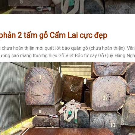
phản 2 tấm gỗ Cẩm Lai cực đẹp
ưa hoàn thiện mới quét lót bảo quản gỗ (chưa hoàn thiện), Vân c
lượng cao mang thương hiệu Gỗ Việt Bắc từ cây Gỗ Quý Hàng Ngh