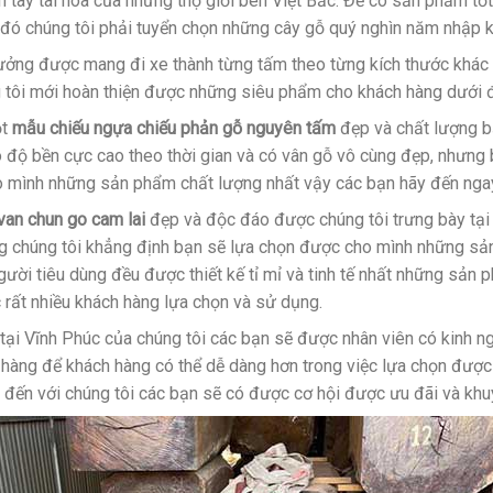
n tay tài hoa của những thợ giỏi bên Việt Bắc. Để có sản phẩm tốt
u đó chúng tôi phải tuyển chọn những cây gỗ quý nghìn năm nhập 
ưởng được mang đi xe thành từng tấm theo từng kích thước khác 
tôi mới hoàn thiện được những siêu phẩm cho khách hàng dưới đô
ột
mẫu chiếu ngựa chiếu phản gỗ nguyên tấm
đẹp và chất lượng bạ
có độ bền cực cao theo thời gian và có vân gỗ vô cùng đẹp, nhưn
ho mình những sản phẩm chất lượng nhất vậy các bạn hãy đến ngay
van chun go cam lai
đẹp và độc đáo được chúng tôi trưng bày tại
g chúng tôi khẳng định bạn sẽ lựa chọn được cho mình những s
người tiêu dùng đều được thiết kế tỉ mỉ và tinh tế nhất những sản
rất nhiều khách hàng lựa chọn và sử dụng.
ại Vĩnh Phúc của chúng tôi các bạn sẽ được nhân viên có kinh ngh
 hàng để khách hàng có thể dễ dàng hơn trong việc lựa chọn đượ
n đến với chúng tôi các bạn sẽ có được cơ hội được ưu đãi và khu