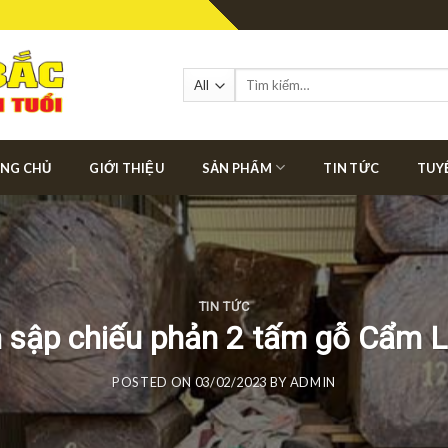
Tìm
kiếm:
NG CHỦ
GIỚI THIỆU
SẢN PHẨM
TIN TỨC
TUY
TIN TỨC
 sập chiếu phản 2 tấm gỗ Cẩm L
POSTED ON
03/02/2023
BY
ADMIN