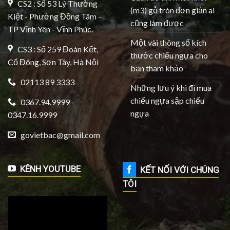
CS2 : Số 53 Lý Thường
(m3) gỗ tròn đơn giản ai
Kiệt - Phường Đồng Tâm -
cũng làm được
TP Vĩnh Yên - Vĩnh Phúc.
Một vài thông số kích
CS3 : Số 259 Đoàn Kết,
thước chiếu ngựa cho
Cổ Đông, Sơn Tây, Hà Nội
bạn tham khảo
02113 89 3333
Những lưu ý khi đi mua
chiếu ngựa sập chiếu
0367.94.9999 -
ngựa
0347.16.9999
govietbac@gmail.com
KÊNH YOUTUBE
KẾT NỐI VỚI CHÚNG
TÔI