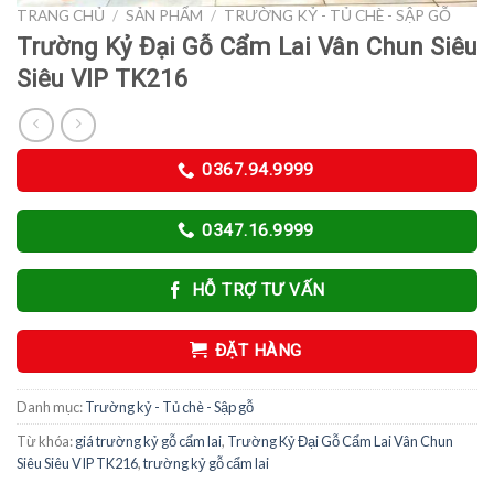
TRANG CHỦ
/
SẢN PHẨM
/
TRƯỜNG KỶ - TỦ CHÈ - SẬP GỖ
Trường Kỷ Đại Gỗ Cẩm Lai Vân Chun Siêu
Siêu VIP TK216
0367.94.9999
0347.16.9999
HỖ TRỢ TƯ VẤN
ĐẶT HÀNG
Danh mục:
Trường kỷ - Tủ chè - Sập gỗ
Từ khóa:
giá trường kỷ gỗ cẩm lai
,
Trường Kỷ Đại Gỗ Cẩm Lai Vân Chun
Siêu Siêu VIP TK216
,
trường kỷ gỗ cẩm lai