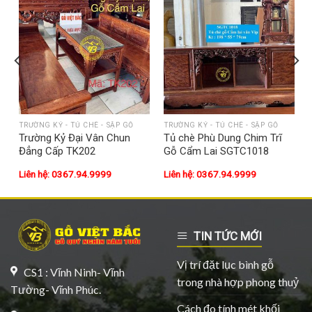
TRƯỜNG KỶ - TỦ CHÈ - SẬP GỖ
TRƯỜNG KỶ - TỦ CHÈ - SẬP GỖ
Trường Kỷ Đại Vân Chun
Tủ chè Phù Dung Chim Trĩ
Đẳng Cấp TK202
Gỗ Cẩm Lai SGTC1018
Liên hệ: 0367.94.9999
Liên hệ: 0367.94.9999
TIN TỨC MỚI
Vị trí đặt lục bình gỗ
CS1 : Vĩnh Ninh- Vĩnh
trong nhà hợp phong thuỷ
Tường- Vĩnh Phúc.
Cách đo tính mét khối