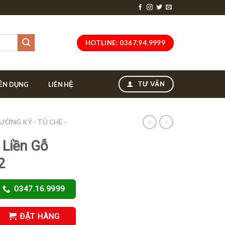
HOTLINE: 0367.94.9999
TƯ VẤN
ỂN DỤNG
LIÊN HỆ
ƯỜNG KỶ - TỦ CHÈ -
 Liền Gỗ
2
0347.16.9999
ĐẶT HÀNG