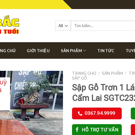
Tìm
kiếm:
NG CHỦ
GIỚI THIỆU
SẢN PHẨM
TIN TỨC
TUY
TRANG CHỦ
/
SẢN PHẨM
/
TR
SẬP GỖ
Sập Gỗ Trơn 1 Lá
Cẩm Lai SGTC23
0367.94.9999
HỖ TRỢ TƯ VẤN