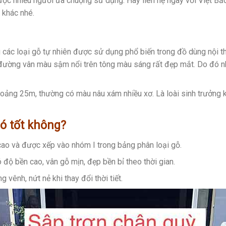
ược nhiều người ưa chuộng sử dụng. Hãy liên hệ ngay với Việt B
 khác nhé.
g các loại gỗ tự nhiên được sử dụng phổ biến trong đồ dùng nội t
 đường vân màu sậm nổi trên tông màu sáng rất đẹp mắt. Do đó nh
khoảng 25m, thường có màu nâu xám nhiều xơ. Là loài sinh trưởng
ó tốt không?
 cao và được xếp vào nhóm I trong bảng phân loại gỗ.
 độ bền cao, vân gỗ mịn, đẹp bền bỉ theo thời gian.
vênh, nứt nẻ khi thay đổi thời tiết.