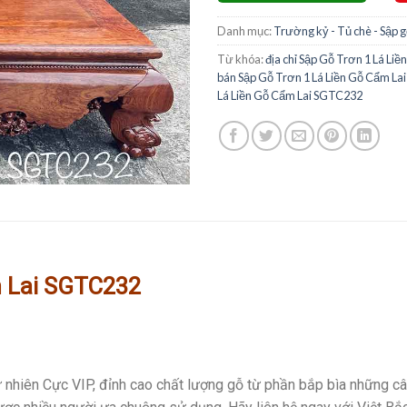
Danh mục:
Trường kỷ - Tủ chè - Sập 
Từ khóa:
địa chỉ Sập Gỗ Trơn 1 Lá L
bán Sập Gỗ Trơn 1 Lá Liền Gỗ Cẩm L
Lá Liền Gỗ Cẩm Lai SGTC232
 Lai
SGTC232
 nhiên Cực VIP, đỉnh cao chất lượng gỗ từ phần bắp bìa những câ