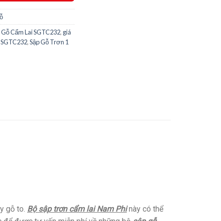
gỗ
iền Gỗ Cẩm Lai SGTC232
,
giá
ai SGTC232
,
Sập Gỗ Trơn 1
y gỗ to.
Bộ sập trơn cẩm lai Nam Phi
này có thể