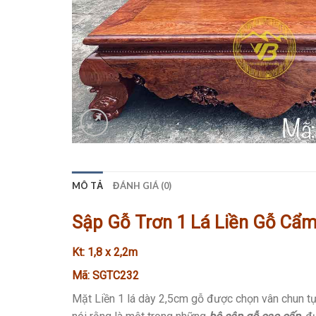
MÔ TẢ
ĐÁNH GIÁ (0)
Sập Gỗ Trơn 1 Lá Liền Gỗ Cẩm
Kt: 1,8 x 2,2m
Mã: SGTC232
Mặt Liền 1 lá dày 2,5cm gỗ được chọn vân chun tự