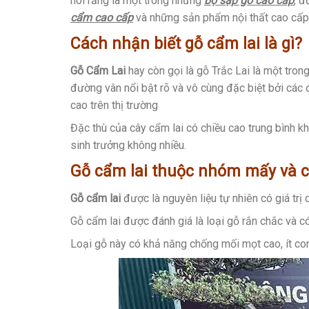
nói rằng là một trong những
bộ sập gỗ cao cấp
, đ
cẩm cao cấp
và những sản phẩm nội thất cao cấp
Cách nhận biết gỗ cẩm lai là gì?
Gỗ Cẩm Lai
hay còn gọi là gỗ Trắc Lai là một tron
đường vân nổi bật rõ và vô cùng đặc biệt bởi các
cao trên thị trường
Đặc thù của cây cẩm lai có chiều cao trung bình 
sinh trưởng không nhiều.
Gỗ cẩm lai thuộc nhóm mấy và c
Gỗ cẩm lai
được là nguyên liệu tự nhiên có giá trị
Gỗ cẩm lai được đánh giá là loại gỗ rắn chắc và có
Loại gỗ này có khả năng chống mối mọt cao, ít cong 