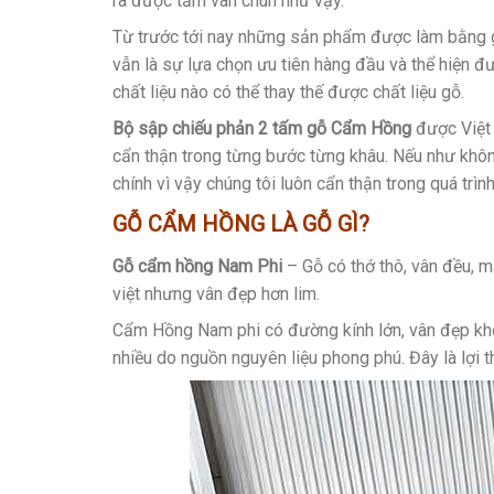
ra được tấm vân chun như vậy.
Từ trước tới nay những sản phẩm được làm bằng g
vẫn là sự lựa chọn ưu tiên hàng đầu và thể hiện đ
chất liệu nào có thể thay thế được chất liệu gỗ.
Bộ sập chiếu phản 2 tấm gỗ Cẩm Hồng
được Việt 
cẩn thận trong từng bước từng khâu. Nếu như khô
chính vì vậy chúng tôi luôn cẩn thận trong quá t
GỖ CẨM HỒNG LÀ GỖ GÌ?
Gỗ cẩm hồng Nam Phi
– Gỗ có thớ thô, vân đều, 
việt nhưng vân đẹp hơn lim.
Cẩm Hồng Nam phi có đường kính lớn, vân đẹp khô
nhiều do nguồn nguyên liệu phong phú. Đây là lợi