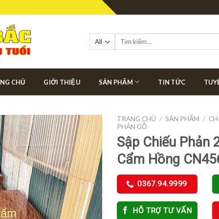
Tìm
kiếm:
NG CHỦ
GIỚI THIỆU
SẢN PHẨM
TIN TỨC
TUY
TRANG CHỦ
/
SẢN PHẨM
/
CH
PHẢN GỖ
Sập Chiếu Phản 
Cẩm Hồng CN45
0367.94.9999
HỖ TRỢ TƯ VẤN