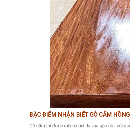
ĐẶC ĐIỂM NHẬN BIẾT GỖ CẨM HỒNG
Gỗ cẩm thị được mệnh danh là vua gỗ cẩm, với mức