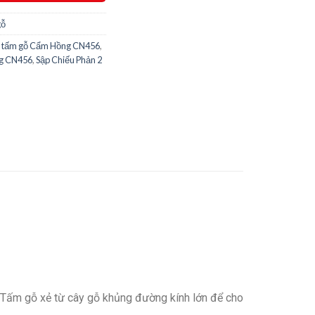
gỗ
 2 tấm gỗ Cẩm Hồng CN456
,
ng CN456
,
Sập Chiếu Phản 2
. Tấm gỗ xẻ từ cây gỗ khủng đường kính lớn để cho