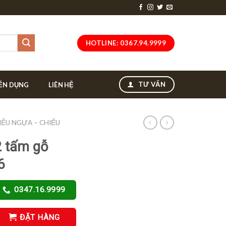
HOTLINE: 0367.94.9999
TƯ VẤN
ỂN DỤNG
LIÊN HỆ
IẾU NGỰA – CHIẾU
2 tấm gỗ
6
0347.16.9999
ĐẶT HÀNG