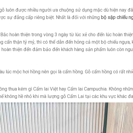
ỗ luôn được nhiều người ưa chuộng sử dụng mặc dù hiện nay đã c
ược sự đẳng cấp riêng biệt. Nhất là đối với những
bộ sập chiếu 
Bắc hoàn thiện trong vòng 3 ngày từ lúc xẻ cho đến lúc hoàn thiệ
ng cẩn thận tỷ mỷ, thì có thể dẫn đến hỏng cả một bộ chiếu ngự
rình hoàn thiện đển đảm bảo đến khách hàng sản phẩm luôn còn ng
màu lúc mộc hơi hồng nên gọi là cẩm hồng. Gỗ cẩm hồng có rất nh
ng thua kém gì Cẩm lai Việt hay Cẩm lai Campuchia. Không nhữn
 thế không hề nhỏ khi mà lượng gỗ Cẩm Lai tại các khu vực khác đ