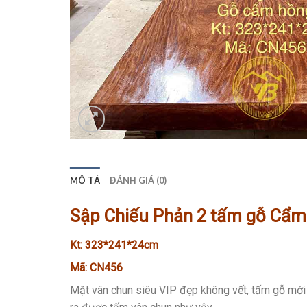
MÔ TẢ
ĐÁNH GIÁ (0)
Sập Chiếu Phản 2 tấm gỗ
Cẩ
Kt: 323*241*24cm
Mã: CN456
Mặt vân chun siêu VIP đẹp không vết, tấm gỗ mới 