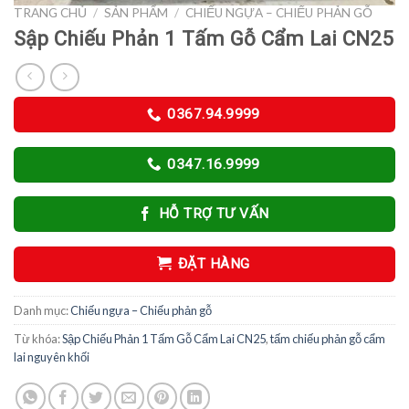
TRANG CHỦ
/
SẢN PHẨM
/
CHIẾU NGỰA – CHIẾU PHẢN GỖ
Sập Chiếu Phản 1 Tấm Gỗ Cẩm Lai CN25
0367.94.9999
0347.16.9999
HỖ TRỢ TƯ VẤN
ĐẶT HÀNG
Danh mục:
Chiếu ngựa – Chiếu phản gỗ
Từ khóa:
Sập Chiếu Phản 1 Tấm Gỗ Cẩm Lai CN25
,
tấm chiếu phản gỗ cẩm
lai nguyên khối