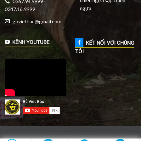
chiếu ngựa sập chiếu
0367.94.9999 -
ngựa
0347.16.9999
govietbac@gmail.com
KÊNH YOUTUBE
KẾT NỐI VỚI CHÚNG
TÔI