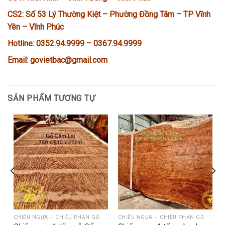
CS2: Số 53 Lý Thường Kiệt – Phường Đồng Tâm – TP Vĩnh
Yên – Vĩnh Phúc
Hotline: 0352.94.9999 – 0367.94.9999
Email: govietbac@gmail.com
SẢN PHẨM TƯƠNG TỰ
CHIẾU NGỰA – CHIẾU PHẢN GỖ
CHIẾU NGỰA – CHIẾU PHẢN GỖ