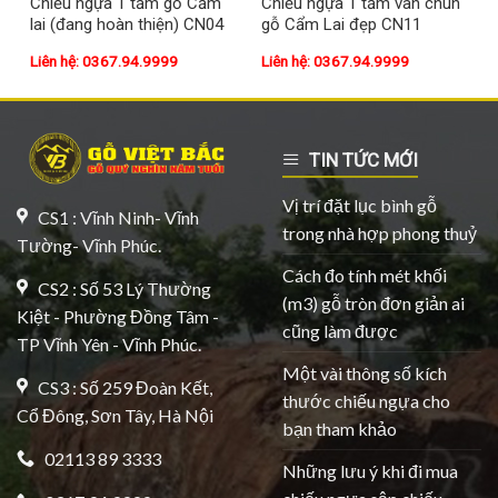
Chiếu ngựa 1 tấm gỗ Cẩm
Chiếu ngựa 1 tấm vân chun
lai (đang hoàn thiện) CN04
gỗ Cẩm Lai đẹp CN11
Liên hệ: 0367.94.9999
Liên hệ: 0367.94.9999
TIN TỨC MỚI
Vị trí đặt lục bình gỗ
CS1 : Vĩnh Ninh- Vĩnh
trong nhà hợp phong thuỷ
Tường- Vĩnh Phúc.
Cách đo tính mét khối
CS2 : Số 53 Lý Thường
(m3) gỗ tròn đơn giản ai
Kiệt - Phường Đồng Tâm -
cũng làm được
TP Vĩnh Yên - Vĩnh Phúc.
Một vài thông số kích
CS3 : Số 259 Đoàn Kết,
thước chiếu ngựa cho
Cổ Đông, Sơn Tây, Hà Nội
bạn tham khảo
02113 89 3333
Những lưu ý khi đi mua