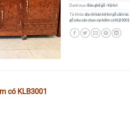
Danh mục:
Bàn ghế gỗ - Kệ tivi
Từ khóa:
địa chỉ bán kệ tivi gỗ cẩm lai
,
gỗ siêu vân chun vip hiếm có KLB3001
hiếm có KLB3001