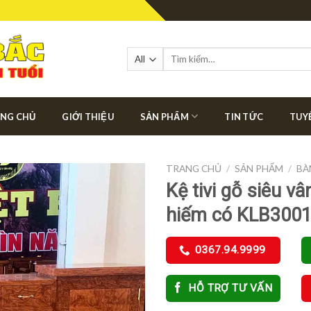
Tìm
kiếm:
NG CHỦ
GIỚI THIỆU
SẢN PHẨM
TIN TỨC
TUY
TRANG CHỦ
/
SẢN PHẨM
/
BÀ
Kệ tivi gỗ siêu vâ
hiếm có KLB300
0367.94.9999
HỖ TRỢ TƯ VẤN