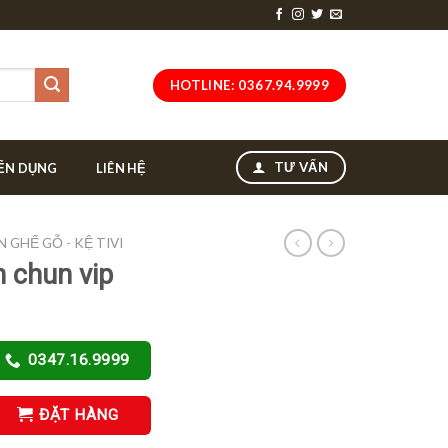
HOTLINE: 0367.94.9999
TƯ VẤN
ỂN DỤNG
LIÊN HỆ
N GHẾ GỖ - KỆ TIVI
n chun vip
1
0347.16.9999
ĐẶT HÀNG