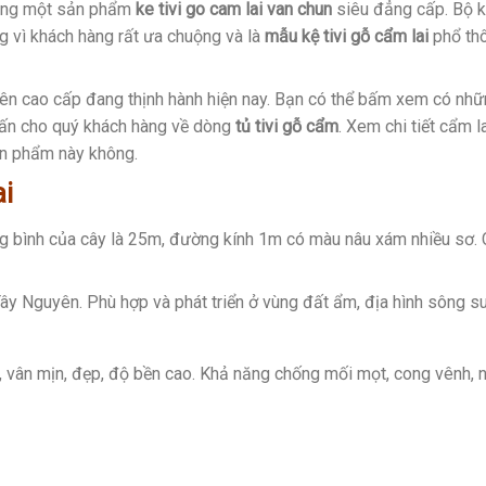
hàng một sản phẩm
ke tivi go cam lai van chun
siêu đẳng cấp. Bộ k
g vì khách hàng rất ưa chuộng và là
mẫu kệ tivi gỗ cẩm lai
phổ thô
iên cao cấp đang thịnh hành hiện nay. Bạn có thể bấm xem có nhữn
 vấn cho quý khách hàng về dòng
tủ tivi gỗ cẩm
. Xem chi tiết cẩm 
ản phẩm này không.
i
ng bình của cây là 25m, đường kính 1m có màu nâu xám nhiều sơ. C
y Nguyên. Phù hợp và phát triển ở vùng đất ẩm, địa hình sông su
 vân mịn, đẹp, độ bền cao. Khả năng chống mối mọt, cong vênh, nứt