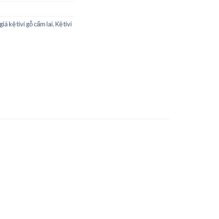
giá kệ tivi gỗ cẩm lai
,
Kệ tivi