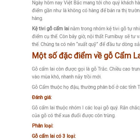
Ngày hôm nay Việt Bắc mang tới cho quý khách 
điểm gần như là không có hàng để bán ra thị trườn
hàng.
Kệ tivi gỗ cẩm lai
nằm trong nhóm kệ tivi gỗ tự nh
điểm cụ thể. Còn bây giờ, nội thất Furnibuy sẽ tư
thế. Chúng ta có nên “xuất quỹ” để đầu tư dòng s
Một số đặc điểm về gỗ Cẩm La
Gỗ cẩm lai còn được gọi là gỗ Trắc. Chiều cao tru
vào mùa khô, nhanh nảy trồi mới.
Gỗ Cẩm thuộc họ đậu, thường phân bố ở các tỉnh Tâ
Đánh giá:
Gỗ cẩm lai thuộc nhóm I các loại gỗ quý. Rắn chắc,
của gỗ có thể xua đuổi được côn trùng.
Phân loại:
Gỗ cẩm lai có 3 loại: