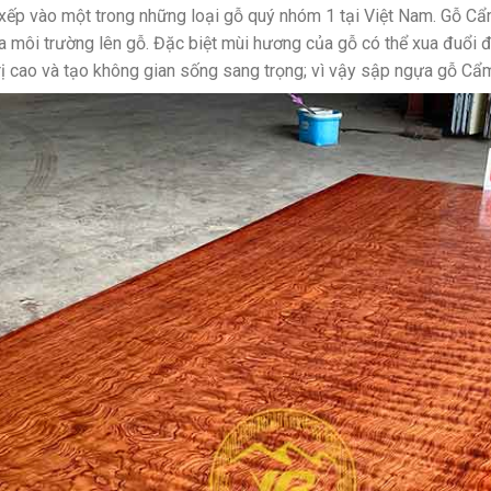
 xếp vào một trong những loại gỗ quý nhóm 1 tại Việt Nam. Gỗ Cẩ
 môi trường lên gỗ. Đặc biệt mùi hương của gỗ có thể xua đuổi đ
trị cao và tạo không gian sống sang trọng; vì vậy sập ngựa gỗ Cẩ