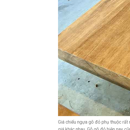
Giá chiếu ngựa gõ đỏ phụ thuộc rất 
giá khác nhau. Gỗ gõ đỏ hiện nay c