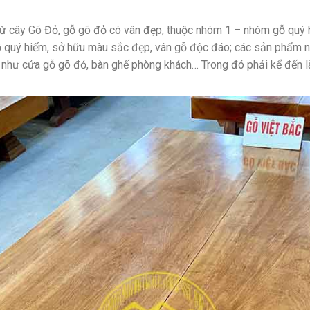
từ cây Gõ Đỏ, gỗ gõ đỏ có vân đẹp, thuộc nhóm 1 – nhóm gỗ quý hi
ỗ quý hiếm, sở hữu màu sắc đẹp, vân gỗ độc đáo; các sản phẩm n
 như cửa gỗ gõ đỏ, bàn ghế phòng khách… Trong đó phải kể đến 