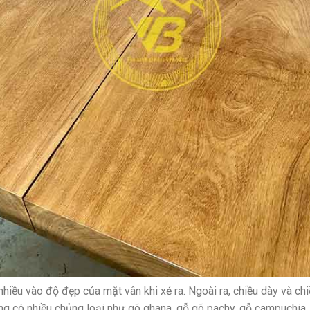
nhiều vào độ đẹp của mặt vân khi xẻ ra. Ngoài ra, chiều dày và c
ũng có nhiều chủng loại như gõ ghana, gỗ gõ pachy, gỗ campuchia