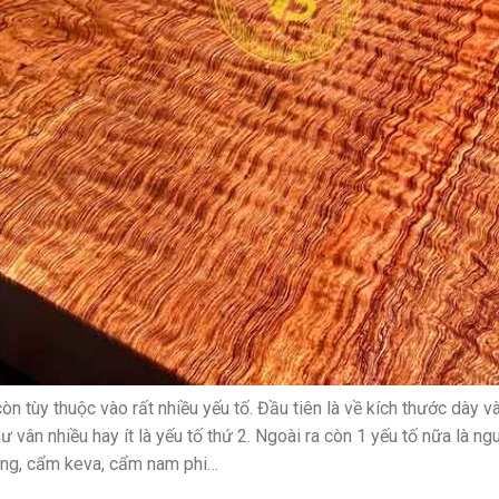
òn tùy thuộc vào rất nhiều yếu tố. Đầu tiên là về kích thước dày 
 vân nhiều hay ít là yếu tố thứ 2. Ngoài ra còn 1 yếu tố nữa là n
ng, cẩm keva, cẩm nam phi…