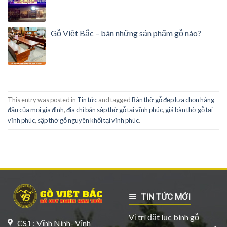
Gỗ Việt Bắc – bán những sản phẩm gỗ nào?
This entry was posted in
Tin tức
and tagged
Bàn thờ gỗ đẹp lựa chọn hàng
đầu của mọi gia đình
,
địa chỉ bán sập thờ gỗ tại vĩnh phúc
,
giá bàn thờ gỗ tại
vĩnh phúc
,
sập thờ gỗ nguyên khối tại vĩnh phúc
.
TIN TỨC MỚI
Vị trí đặt lục bình gỗ
CS1 : Vĩnh Ninh- Vĩnh