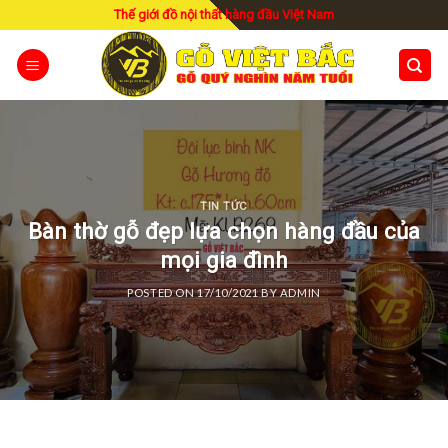
Skip
Thế giới đồ nội thất hàng đầu Việt Nam
to
content
TIN TỨC
Bàn thờ gỗ đẹp lựa chọn hàng đầu của
mọi gia đình
POSTED ON
17/10/2021
BY
ADMIN