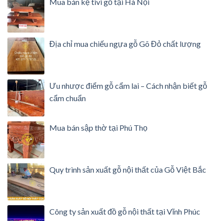
Mua bán kệ tivi gỗ tại Hà Nội
Địa chỉ mua chiếu ngựa gỗ Gõ Đỏ chất lượng
Ưu nhược điểm gỗ cẩm lai – Cách nhận biết gỗ
cẩm chuẩn
Mua bán sập thờ tại Phú Thọ
Quy trình sản xuất gỗ nội thất của Gỗ Việt Bắc
Công ty sản xuất đồ gỗ nội thất tại Vĩnh Phúc