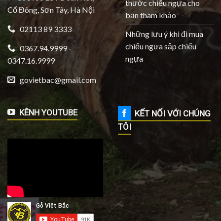
thước chiếu ngựa cho
Cổ Đông, Sơn Tây, Hà Nội
bạn tham khảo
02113 89 3333
Những lưu ý khi đi mua
chiếu ngựa sập chiếu
0367.94.9999 -
ngựa
0347.16.9999
govietbac@gmail.com
KÊNH YOUTUBE
KẾT NỐI VỚI CHÚNG
TÔI