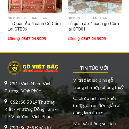
GIƯỜNG - TỦ - BÀN PHẤN
GIƯỜNG - TỦ - BÀN PHẤN
Tủ Quần Áo 4 cánh Gỗ Cẩm
Tủ quần áo 4 cánh gỗ Cẩm
Lai GTB06
lai GTB01
Liên hệ: 0367.94.9999
Liên hệ: 0367.94.9999
TIN TỨC MỚI
Vị trí đặt lục bình gỗ
CS1 : Vĩnh Ninh- Vĩnh
trong nhà hợp phong thuỷ
Tường- Vĩnh Phúc.
Cách đo tính mét khối
CS2 : Số 53 Lý Thường
(m3) gỗ tròn đơn giản ai
Kiệt - Phường Đồng Tâm -
cũng làm được
TP Vĩnh Yên - Vĩnh Phúc.
Một vài thông số kích
CS3 : Số 259 Đoàn Kết,