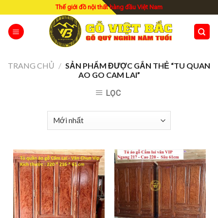
Skip
Thế giới đồ nội thất hàng đầu Việt Nam
to
content
TRANG CHỦ
/
SẢN PHẨM ĐƯỢC GẮN THẺ “TU QUAN
AO GO CAM LAI”
LỌC