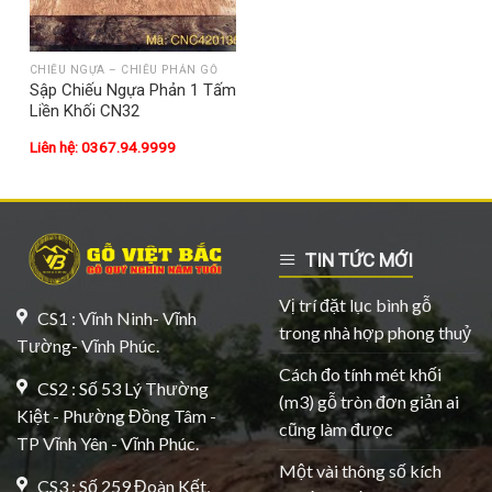
CHIẾU NGỰA – CHIẾU PHẢN GỖ
Sập Chiếu Ngựa Phản 1 Tấm
Liền Khối CN32
Liên hệ: 0367.94.9999
TIN TỨC MỚI
Vị trí đặt lục bình gỗ
CS1 : Vĩnh Ninh- Vĩnh
trong nhà hợp phong thuỷ
Tường- Vĩnh Phúc.
Cách đo tính mét khối
CS2 : Số 53 Lý Thường
(m3) gỗ tròn đơn giản ai
Kiệt - Phường Đồng Tâm -
cũng làm được
TP Vĩnh Yên - Vĩnh Phúc.
Một vài thông số kích
CS3 : Số 259 Đoàn Kết,