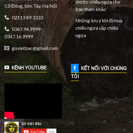
thước chiếu ngựa cho
Cổ Đông, Sơn Tây, Hà Nội
bạn tham khảo
02113 89 3333
Những lưu ý khi đi mua
chiếu ngựa sập chiếu
0367.94.9999 -
ngựa
0347.16.9999
govietbac@gmail.com
KÊNH YOUTUBE
KẾT NỐI VỚI CHÚNG
TÔI