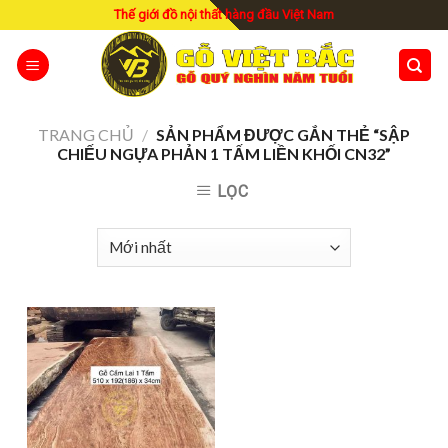
Skip
Thế giới đồ nội thất hàng đầu Việt Nam
to
content
TRANG CHỦ
/
SẢN PHẨM ĐƯỢC GẮN THẺ “SẬP
CHIẾU NGỰA PHẢN 1 TẤM LIỀN KHỐI CN32”
LỌC