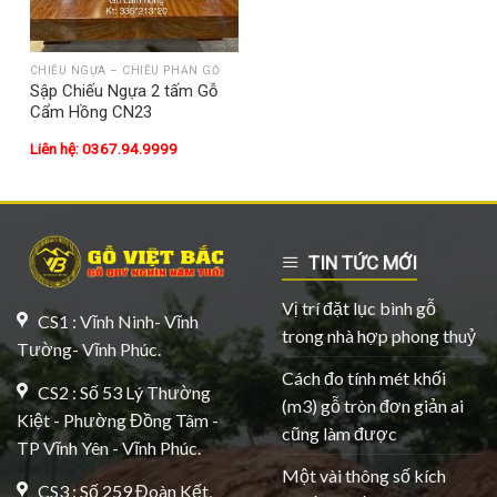
CHIẾU NGỰA – CHIẾU PHẢN GỖ
Sập Chiếu Ngựa 2 tấm Gỗ
Cẩm Hồng CN23
Liên hệ: 0367.94.9999
TIN TỨC MỚI
Vị trí đặt lục bình gỗ
CS1 : Vĩnh Ninh- Vĩnh
trong nhà hợp phong thuỷ
Tường- Vĩnh Phúc.
Cách đo tính mét khối
CS2 : Số 53 Lý Thường
(m3) gỗ tròn đơn giản ai
Kiệt - Phường Đồng Tâm -
cũng làm được
TP Vĩnh Yên - Vĩnh Phúc.
Một vài thông số kích
CS3 : Số 259 Đoàn Kết,