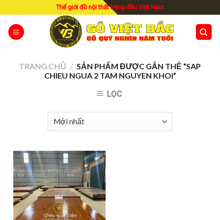
Skip
Thế giới đồ nội thất hàng đầu Việt Nam
to
content
TRANG CHỦ
/
SẢN PHẨM ĐƯỢC GẮN THẺ “SAP
CHIEU NGUA 2 TAM NGUYEN KHOI”
LỌC