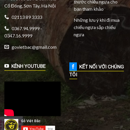
thước chiếu ngựa cho
Cổ Đông, Sơn Tây, Hà Nội
bạn tham khảo
02113 89 3333
Những lưu ý khi đi mua
chiếu ngựa sập chiếu
0367.94.9999 -
ngựa
0347.16.9999
govietbac@gmail.com
KÊNH YOUTUBE
KẾT NỐI VỚI CHÚNG
TÔI