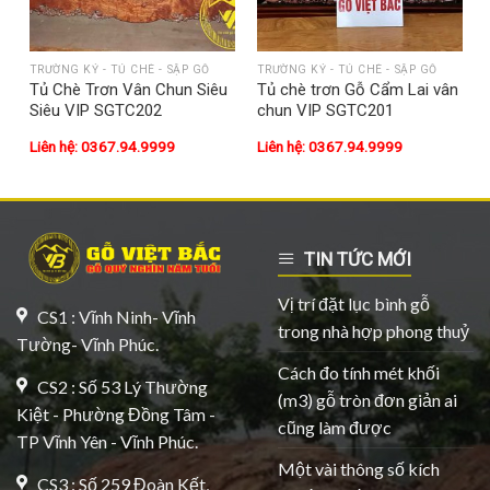
TRƯỜNG KỶ - TỦ CHÈ - SẬP GỖ
TRƯỜNG KỶ - TỦ CHÈ - SẬP GỖ
Tủ Chè Trơn Vân Chun Siêu
Tủ chè trơn Gỗ Cẩm Lai vân
Siêu VIP SGTC202
chun VIP SGTC201
Liên hệ: 0367.94.9999
Liên hệ: 0367.94.9999
TIN TỨC MỚI
Vị trí đặt lục bình gỗ
CS1 : Vĩnh Ninh- Vĩnh
trong nhà hợp phong thuỷ
Tường- Vĩnh Phúc.
Cách đo tính mét khối
CS2 : Số 53 Lý Thường
(m3) gỗ tròn đơn giản ai
Kiệt - Phường Đồng Tâm -
cũng làm được
TP Vĩnh Yên - Vĩnh Phúc.
Một vài thông số kích
CS3 : Số 259 Đoàn Kết,