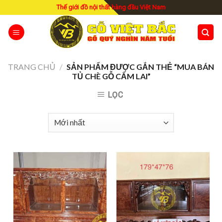
Skip
Thế giới đồ nội thất hàng đầu Việt Nam
to
content
TRANG CHỦ
/
SẢN PHẨM ĐƯỢC GẮN THẺ “MUA BÁN
TỦ CHÈ GỖ CẨM LAI”
LỌC