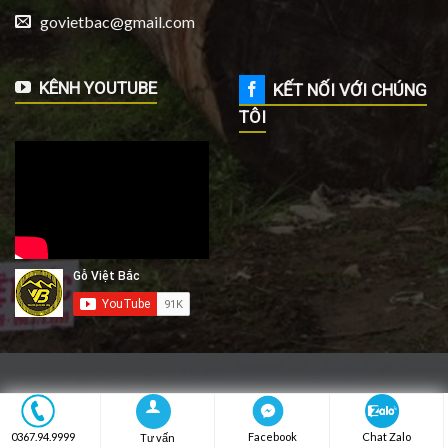
govietbac@gmail.com
KÊNH YOUTUBE
KẾT NỐI VỚI CHÚNG
TÔI
THIẾT KẾ WEB TẠI VĨNH PHÚC
2026 ©
vpseo.vn
Chat Zalo
0367.94.9999
Facebook
Tư vấn