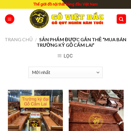
Skip
Thế giới đồ nội thất hàng đầu Việt Nam
to
content
TRANG CHỦ
/
SẢN PHẨM ĐƯỢC GẮN THẺ “MUA BÁN
TRƯỜNG KỶ GỖ CẨM LAI”
LỌC