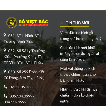
TIN TỨC MỚI
Vị trí đặt lục bình gỗ
CS1 : Vĩnh Ninh- Vĩnh
trong nhà hợp phong thuỷ
Tường- Vĩnh Phúc.
Cách đo tính mét khối
CS2 : Số 53 Lý Thường
(m3) gỗ tròn đơn giản ai
Kiệt - Phường Đồng Tâm -
cũng làm được
TP Vĩnh Yên - Vĩnh Phúc.
Một vài thông số kích
CS3 : Số 259 Đoàn Kết,
thước chiếu ngựa cho
Cổ Đông, Sơn Tây, Hà Nội
bạn tham khảo
02113 89 3333
Những lưu ý khi đi mua
chiếu ngựa sập chiếu
0367.94.9999 -
ngựa
0347.16.9999