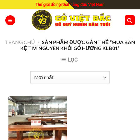
Skip
Thế giới đồ nội thất hàng đầu Việt Nam
to
content
TRANG CHỦ
/
SẢN PHẨM ĐƯỢC GẮN THẺ “MUA BÁN
KỆ TIVI NGUYÊN KHỐI GỖ HƯƠNG KLB01”
LỌC