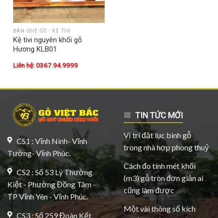
BÀN GHẾ GỖ - KỆ TIVI
Kệ tivi nguyên khối gỗ
Hương KLB01
Liên hệ: 0367.94.9999
TIN TỨC MỚI
Vị trí đặt lục bình gỗ
CS1 : Vĩnh Ninh- Vĩnh
trong nhà hợp phong thuỷ
Tường- Vĩnh Phúc.
Cách đo tính mét khối
CS2 : Số 53 Lý Thường
(m3) gỗ tròn đơn giản ai
Kiệt - Phường Đồng Tâm -
cũng làm được
TP Vĩnh Yên - Vĩnh Phúc.
Một vài thông số kích
CS3 : Số 259 Đoàn Kết,