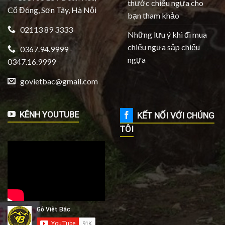
thước chiếu ngựa cho
Cổ Đông, Sơn Tây, Hà Nội
bạn tham khảo
02113 89 3333
Những lưu ý khi đi mua
chiếu ngựa sập chiếu
0367.94.9999 -
ngựa
0347.16.9999
govietbac@gmail.com
KÊNH YOUTUBE
KẾT NỐI VỚI CHÚNG
TÔI