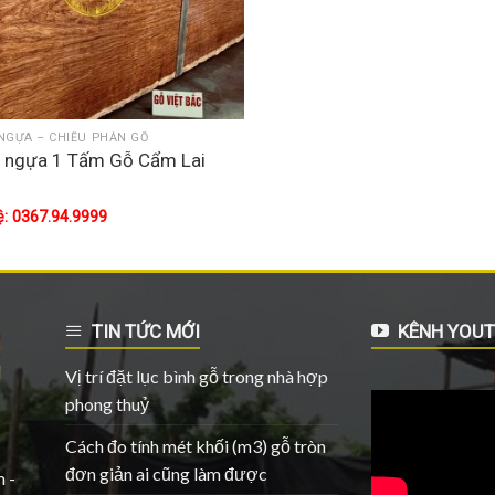
NGỰA – CHIẾU PHẢN GỖ
u ngựa 1 Tấm Gỗ Cẩm Lai
4
ệ: 0367.94.9999
TIN TỨC MỚI
KÊNH YOUT
Vị trí đặt lục bình gỗ trong nhà hợp
phong thuỷ
Cách đo tính mét khối (m3) gỗ tròn
đơn giản ai cũng làm được
 -