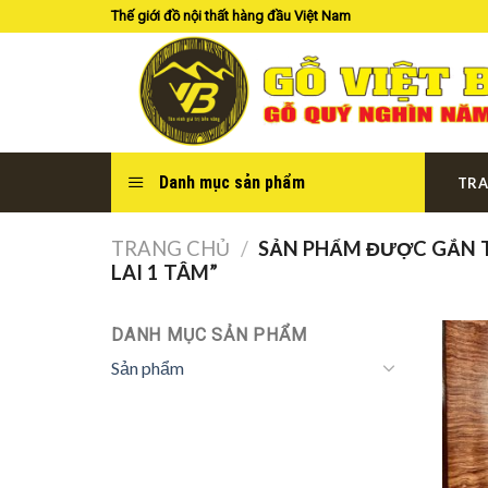
Skip
Thế giới đồ nội thất hàng đầu Việt Nam
to
content
Danh mục sản phẩm
TRA
TRANG CHỦ
/
SẢN PHẨM ĐƯỢC GẮN T
LAI 1 TÂM”
DANH MỤC SẢN PHẨM
Sản phẩm