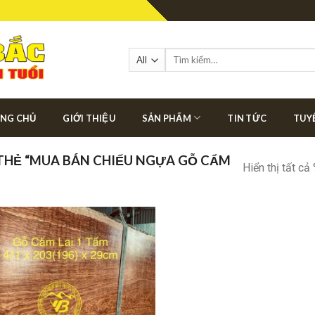
Tìm
kiếm:
NG CHỦ
GIỚI THIỆU
SẢN PHẨM
TIN TỨC
TUY
HẺ “MUA BÁN CHIẾU NGỰA GỖ CẨM
Hiển thị tất cả