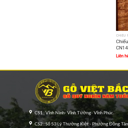
CHIẾU 
Chiế
CN1
Liên h
CS1 : Vĩnh Ninh- Vĩnh Tường- Vĩnh Phúc.
CS2 : Số 53 Lý Thường Kiệt - Phường Đồng Tâm