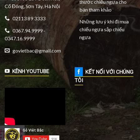
thước chiếu ngựa cho
Cổ Đông, Sơn Tây, Hà Nội
bạn tham khảo
02113 89 3333
Những lưu ý khi đi mua
chiếu ngựa sập chiếu
0367.94.9999 -
ngựa
0347.16.9999
govietbac@gmail.com
KÊNH YOUTUBE
KẾT NỐI VỚI CHÚNG
TÔI