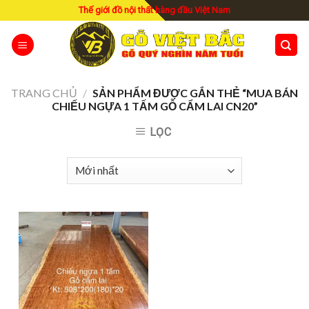
Skip
Thế giới đồ nội thất hàng đầu Việt Nam
to
content
TRANG CHỦ
/
SẢN PHẨM ĐƯỢC GẮN THẺ “MUA BÁN
CHIẾU NGỰA 1 TẤM GỖ CẨM LAI CN20”
LỌC