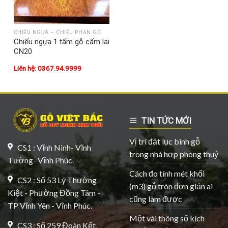
CHIẾU NGỰA – CHIẾU PHẢN GỖ
Chiếu ngựa 1 tấm gỗ cẩm lai
CN20
Liên hệ: 0367.94.9999
TIN TỨC MỚI
Vị trí đặt lục bình gỗ
CS1 : Vĩnh Ninh- Vĩnh
trong nhà hợp phong thuỷ
Tường- Vĩnh Phúc.
Cách đo tính mét khối
CS2 : Số 53 Lý Thường
(m3) gỗ tròn đơn giản ai
Kiệt - Phường Đồng Tâm -
cũng làm được
TP Vĩnh Yên - Vĩnh Phúc.
Một vài thông số kích
CS3 : Số 259 Đoàn Kết,