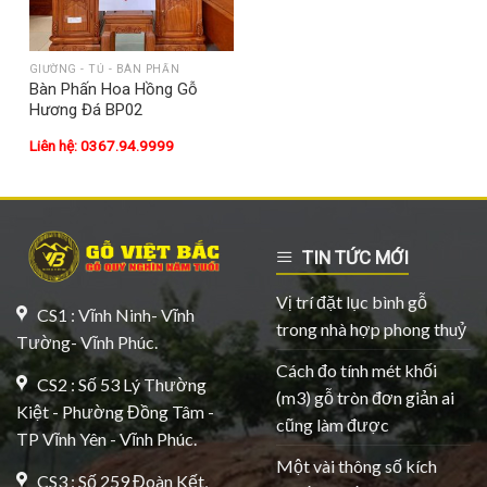
GIƯỜNG - TỦ - BÀN PHẤN
Bàn Phấn Hoa Hồng Gỗ
Hương Đá BP02
Liên hệ: 0367.94.9999
TIN TỨC MỚI
Vị trí đặt lục bình gỗ
CS1 : Vĩnh Ninh- Vĩnh
trong nhà hợp phong thuỷ
Tường- Vĩnh Phúc.
Cách đo tính mét khối
CS2 : Số 53 Lý Thường
(m3) gỗ tròn đơn giản ai
Kiệt - Phường Đồng Tâm -
cũng làm được
TP Vĩnh Yên - Vĩnh Phúc.
Một vài thông số kích
CS3 : Số 259 Đoàn Kết,