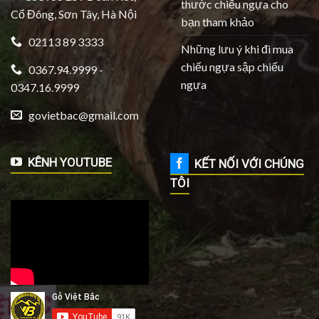
thước chiếu ngựa cho
Cổ Đông, Sơn Tây, Hà Nội
bạn tham khảo
02113 89 3333
Những lưu ý khi đi mua
chiếu ngựa sập chiếu
0367.94.9999 -
ngựa
0347.16.9999
govietbac@gmail.com
KÊNH YOUTUBE
KẾT NỐI VỚI CHÚNG
TÔI