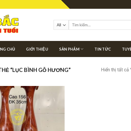
Tìm
kiếm:
NG CHỦ
GIỚI THIỆU
SẢN PHẨM
TIN TỨC
TUY
HẺ “LỤC BÌNH GỖ HƯƠNG”
Hiển thị tất cả