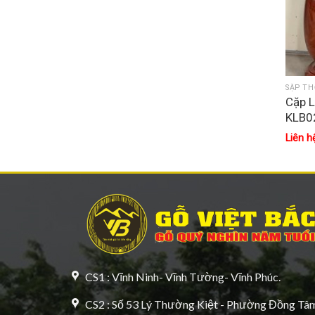
SẬP TH
Cặp L
KLB0
Liên h
CS1 : Vĩnh Ninh- Vĩnh Tường- Vĩnh Phúc.
CS2 : Số 53 Lý Thường Kiệt - Phường Đồng Tâm