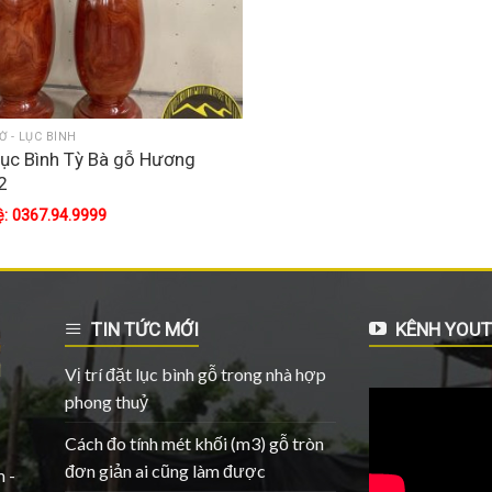
Ờ - LỤC BÌNH
ục Bình Tỳ Bà gỗ Hương
2
ệ: 0367.94.9999
TIN TỨC MỚI
KÊNH YOUT
Vị trí đặt lục bình gỗ trong nhà hợp
phong thuỷ
Cách đo tính mét khối (m3) gỗ tròn
đơn giản ai cũng làm được
 -