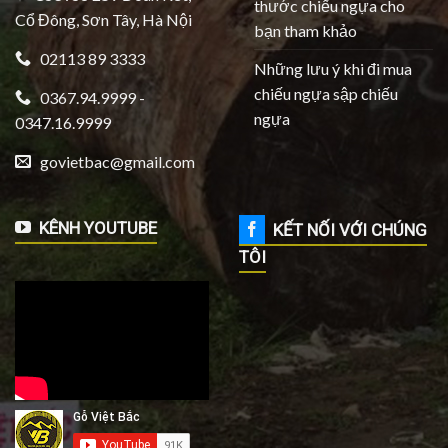
thước chiếu ngựa cho
Cổ Đông, Sơn Tây, Hà Nội
bạn tham khảo
02113 89 3333
Những lưu ý khi đi mua
chiếu ngựa sập chiếu
0367.94.9999 -
ngựa
0347.16.9999
govietbac@gmail.com
KÊNH YOUTUBE
KẾT NỐI VỚI CHÚNG
TÔI