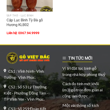
SẬP THỜ - LỤC BÌNH
Cặp Lục Bình Tỳ Bà gỗ
Hương KLB02
Liên hệ: 0367.94.9999
TIN TỨC MỚI
Vị trí đặt lục bình gỗ
CS1 : Vĩnh Ninh- Vĩnh
trong nhà hợp phong thuỷ
Tường- Vĩnh Phúc.
Cách đo tính mét khối
CS2 : Số 53 Lý Thường
(m3) gỗ tròn đơn giản ai
Kiệt - Phường Đồng Tâm -
cũng làm được
TP Vĩnh Yên - Vĩnh Phúc.
Một vài thông số kích
CS3 : Số 259 Đoàn Kết,