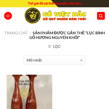
Skip
Thế giới đồ nội thất hàng đầu Việt Nam
to
content
TRANG CHỦ
/
SẢN PHẨM ĐƯỢC GẮN THẺ “LỤC BÌNH
GỖ HƯƠNG NGUYÊN KHỐI”
LỌC