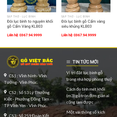
SẬP THỜ - LỤC BÌNH
SẬP THỜ - LỤC BÌNH
Đôi lục bình to nguyên khối
Đôi lục bình gỗ Cẩm vàng
gỗ Cẩm Vàng KLB03
siêu khủng KLB03
Liên hệ: 0367.94.9999
Liên hệ: 0367.94.9999
TIN TỨC MỚI
Vị trí đặt lục bình gỗ
CS1 : Vĩnh Ninh- Vĩnh
trong nhà hợp phong thuỷ
Tường- Vĩnh Phúc.
Cách đo tính mét khối
CS2 : Số 53 Lý Thường
(m3) gỗ tròn đơn giản ai
Kiệt - Phường Đồng Tâm -
cũng làm được
TP Vĩnh Yên - Vĩnh Phúc.
Một vài thông số kích
CS3 : Số 259 Đoàn Kết,