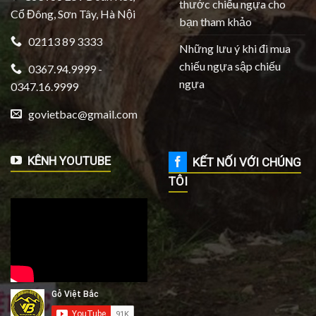
thước chiếu ngựa cho
Cổ Đông, Sơn Tây, Hà Nội
bạn tham khảo
02113 89 3333
Những lưu ý khi đi mua
chiếu ngựa sập chiếu
0367.94.9999 -
ngựa
0347.16.9999
govietbac@gmail.com
KÊNH YOUTUBE
KẾT NỐI VỚI CHÚNG
TÔI