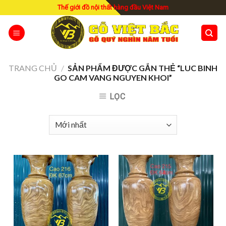
Skip
Thế giới đồ nội thất hàng đầu Việt Nam
to
content
TRANG CHỦ
/
SẢN PHẨM ĐƯỢC GẮN THẺ “LUC BINH
GO CAM VANG NGUYEN KHOI”
LỌC