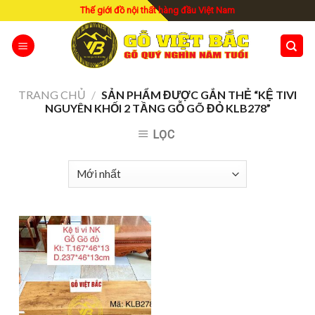
Skip
Thế giới đồ nội thất hàng đầu Việt Nam
to
content
TRANG CHỦ
/
SẢN PHẨM ĐƯỢC GẮN THẺ “KỆ TIVI
NGUYÊN KHỐI 2 TẦNG GỖ GÕ ĐỎ KLB278”
LỌC