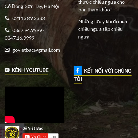
thước chiếu ngựa cho
Cổ Đông, Sơn Tây, Hà Nội
bạn tham khảo
02113 89 3333
Những lưu ý khi đi mua
chiếu ngựa sập chiếu
0367.94.9999 -
ngựa
0347.16.9999
govietbac@gmail.com
KÊNH YOUTUBE
KẾT NỐI VỚI CHÚNG
TÔI