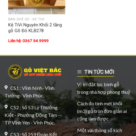
BÀN GHẾ GỖ - KỆ TIVI
Kệ TiVi Nguyên Khối 2 tầng
gỗ Gõ Đỏ KLB278
Liên hệ: 0367.94.9999
TIN TỨC MỚI
Vị trí đặt lục bình gỗ
CS1 : Vĩnh Ninh- Vĩnh
trong nhà hợp phong thuỷ
Tường- Vĩnh Phúc.
Cách đo tính mét khối
CS2 : Số 53 Lý Thường
(m3) gỗ tròn đơn giản ai
Kiệt - Phường Đồng Tâm -
cũng làm được
TP Vĩnh Yên - Vĩnh Phúc.
Một vài thông số kích
CS3 : Số 259 Đoàn Kết,