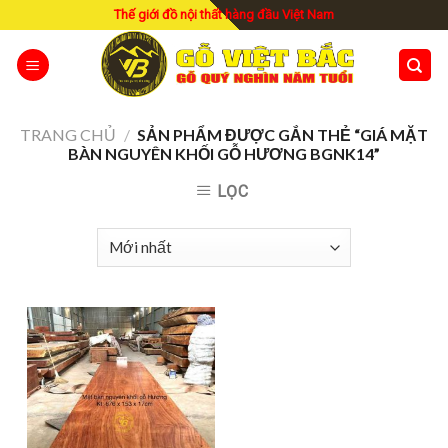
Skip
Thế giới đồ nội thất hàng đầu Việt Nam
to
content
TRANG CHỦ
/
SẢN PHẨM ĐƯỢC GẮN THẺ “GIÁ MẶT
BÀN NGUYÊN KHỐI GỖ HƯƠNG BGNK14”
LỌC