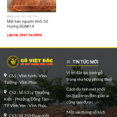
BÀN GHẾ GỖ - KỆ TIVI
Mặt bàn nguyên khối Gỗ
Hương BGNK14
Liên hệ: 0367.94.9999
TIN TỨC MỚI
Vị trí đặt lục bình gỗ
CS1 : Vĩnh Ninh- Vĩnh
trong nhà hợp phong thuỷ
Tường- Vĩnh Phúc.
Cách đo tính mét khối
CS2 : Số 53 Lý Thường
(m3) gỗ tròn đơn giản ai
Kiệt - Phường Đồng Tâm -
cũng làm được
TP Vĩnh Yên - Vĩnh Phúc.
Một vài thông số kích
CS3 : Số 259 Đoàn Kết,