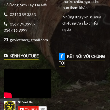
thước chiếu ngựa cho
Cổ Đông, Sơn Tây, Hà Nội
bạn tham khảo
02113 89 3333
Những lưu ý khi đi mua
chiếu ngựa sập chiếu
0367.94.9999 -
ngựa
0347.16.9999
govietbac@gmail.com
KÊNH YOUTUBE
KẾT NỐI VỚI CHÚNG
TÔI