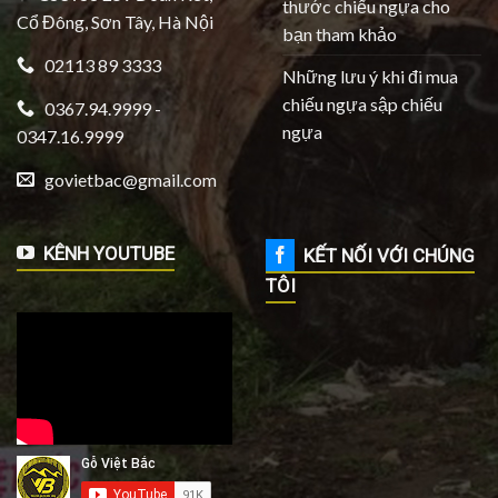
thước chiếu ngựa cho
Cổ Đông, Sơn Tây, Hà Nội
bạn tham khảo
02113 89 3333
Những lưu ý khi đi mua
chiếu ngựa sập chiếu
0367.94.9999 -
ngựa
0347.16.9999
govietbac@gmail.com
KÊNH YOUTUBE
KẾT NỐI VỚI CHÚNG
TÔI