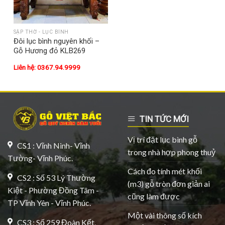
SẬP THỜ - LỤC BÌNH
Đôi lục bình nguyên khối –
Gỗ Hương đỏ KLB269
Liên hệ: 0367.94.9999
TIN TỨC MỚI
Vị trí đặt lục bình gỗ
CS1 : Vĩnh Ninh- Vĩnh
trong nhà hợp phong thuỷ
Tường- Vĩnh Phúc.
Cách đo tính mét khối
CS2 : Số 53 Lý Thường
(m3) gỗ tròn đơn giản ai
Kiệt - Phường Đồng Tâm -
cũng làm được
TP Vĩnh Yên - Vĩnh Phúc.
Một vài thông số kích
CS3 : Số 259 Đoàn Kết,