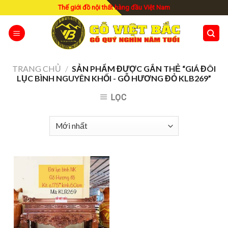
Skip
Thế giới đồ nội thất hàng đầu Việt Nam
to
content
TRANG CHỦ
/
SẢN PHẨM ĐƯỢC GẮN THẺ “GIÁ ĐÔI
LỤC BÌNH NGUYÊN KHỐI - GỖ HƯƠNG ĐỎ KLB269”
LỌC