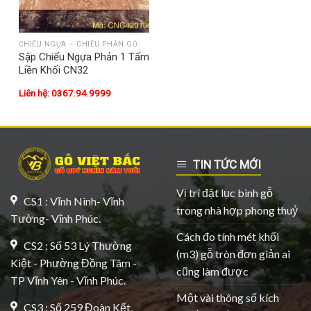
CHIẾU NGỰA – CHIẾU PHẢN GỖ
Sập Chiếu Ngựa Phản 1 Tấm
Liền Khối CN32
Liên hệ: 0367.94.9999
TIN TỨC MỚI
Vị trí đặt lục bình gỗ
CS1 : Vĩnh Ninh- Vĩnh
trong nhà hợp phong thuỷ
Tường- Vĩnh Phúc.
Cách đo tính mét khối
CS2 : Số 53 Lý Thường
(m3) gỗ tròn đơn giản ai
Kiệt - Phường Đồng Tâm -
cũng làm được
TP Vĩnh Yên - Vĩnh Phúc.
Một vài thông số kích
CS3 : Số 259 Đoàn Kết,