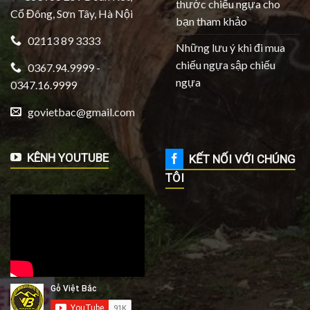
thước chiếu ngựa cho
Cổ Đông, Sơn Tây, Hà Nội
bạn tham khảo
02113 89 3333
Những lưu ý khi đi mua
chiếu ngựa sập chiếu
0367.94.9999 -
ngựa
0347.16.9999
govietbac@gmail.com
KÊNH YOUTUBE
KẾT NỐI VỚI CHÚNG
TÔI