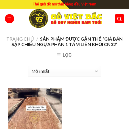
Skip
Thế giới đồ nội thất hàng đầu Việt Nam
to
content
TRANG CHỦ
/
SẢN PHẨM ĐƯỢC GẮN THẺ “GIÁ BÁN
SẬP CHIẾU NGỰA PHẢN 1 TẤM LIỀN KHỐI CN32”
LỌC