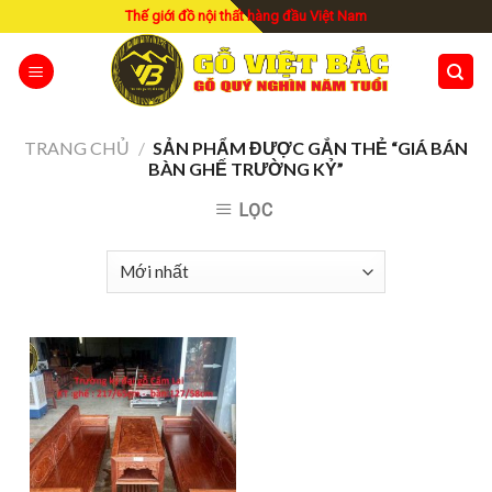
Skip
Thế giới đồ nội thất hàng đầu Việt Nam
to
content
TRANG CHỦ
/
SẢN PHẨM ĐƯỢC GẮN THẺ “GIÁ BÁN
BÀN GHẾ TRƯỜNG KỶ”
LỌC