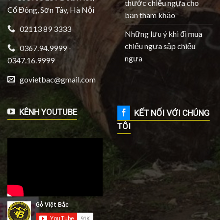
thước chiếu ngựa cho
Cổ Đông, Sơn Tây, Hà Nội
bạn tham khảo
02113 89 3333
Những lưu ý khi đi mua
chiếu ngựa sập chiếu
0367.94.9999 -
ngựa
0347.16.9999
govietbac@gmail.com
KÊNH YOUTUBE
KẾT NỐI VỚI CHÚNG
TÔI