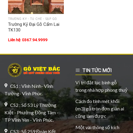
TRƯỜNG KỶ - TỦ CHÈ - SẬP GỖ
Trường Kỷ Đại Gỗ Cẩm Lai
TK130
Liên hệ: 0367.94.9999
TIN TỨC MỚI
Vị trí đặt lục bình gỗ
CS1 : Vĩnh Ninh- Vĩnh
trong nhà hợp phong thuỷ
Tường- Vĩnh Phúc.
Cách đo tính mét khối
CS2 : Số 53 Lý Thường
(m3) gỗ tròn đơn giản ai
Kiệt - Phường Đồng Tâm -
cũng làm được
TP Vĩnh Yên - Vĩnh Phúc.
Một vài thông số kích
CS3 : Số 259 Đoàn Kết,