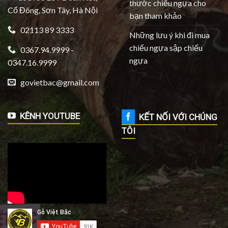
thước chiếu ngựa cho
Cổ Đông, Sơn Tây, Hà Nội
bạn tham khảo
02113 89 3333
Những lưu ý khi đi mua
chiếu ngựa sập chiếu
0367.94.9999 -
ngựa
0347.16.9999
govietbac@gmail.com
KÊNH YOUTUBE
KẾT NỐI VỚI CHÚNG
TÔI