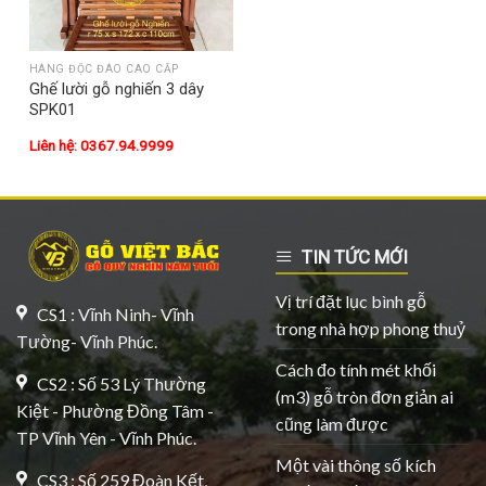
HÀNG ĐỘC ĐÁO CAO CẤP
Ghế lười gỗ nghiến 3 dây
SPK01
Liên hệ: 0367.94.9999
TIN TỨC MỚI
Vị trí đặt lục bình gỗ
CS1 : Vĩnh Ninh- Vĩnh
trong nhà hợp phong thuỷ
Tường- Vĩnh Phúc.
Cách đo tính mét khối
CS2 : Số 53 Lý Thường
(m3) gỗ tròn đơn giản ai
Kiệt - Phường Đồng Tâm -
cũng làm được
TP Vĩnh Yên - Vĩnh Phúc.
Một vài thông số kích
CS3 : Số 259 Đoàn Kết,