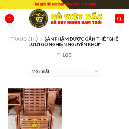
Skip
Thế giới đồ nội thất hàng đầu Việt Nam
to
content
TRANG CHỦ
/
SẢN PHẨM ĐƯỢC GẮN THẺ “GHẾ
LƯỜI GỖ NGHIẾN NGUYÊN KHỐI”
LỌC