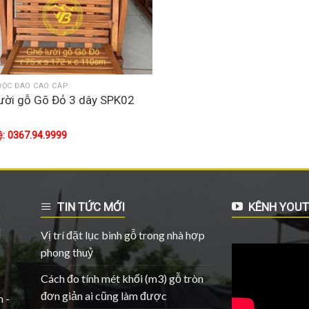
ĐỘC ĐÁO CAO CẤP
ười gỗ Gõ Đỏ 3 dây SPK02
ệ: 0367.94.9999
TIN TỨC MỚI
KÊNH YOUT
Vị trí đặt lục bình gỗ trong nhà hợp
phong thuỷ
Cách đo tính mét khối (m3) gỗ tròn
đơn giản ai cũng làm được
 -