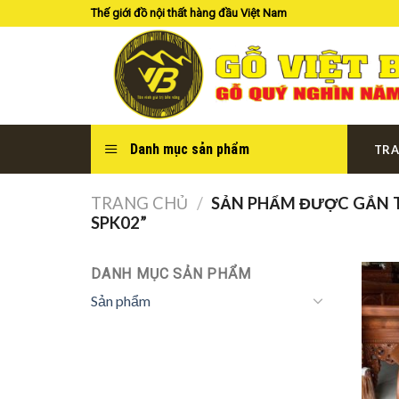
Skip
Thế giới đồ nội thất hàng đầu Việt Nam
to
content
Danh mục sản phẩm
TRA
TRANG CHỦ
/
SẢN PHẨM ĐƯỢC GẮN T
SPK02”
DANH MỤC SẢN PHẨM
Sản phẩm