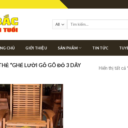
Tìm
kiếm:
NG CHỦ
GIỚI THIỆU
SẢN PHẨM
TIN TỨC
TUY
HẺ “GHẾ LƯỜI GỖ GÕ ĐỎ 3 DÂY
Hiển thị tất cả