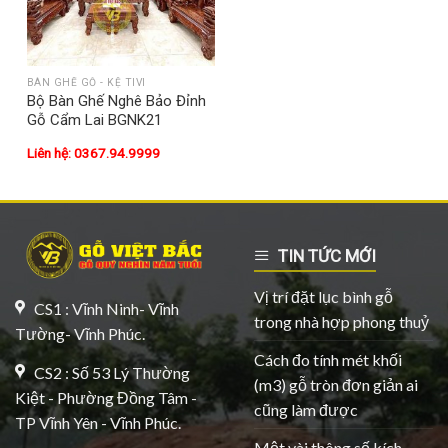
BÀN GHẾ GỖ - KỆ TIVI
Bộ Bàn Ghế Nghê Bảo Đỉnh
Gỗ Cẩm Lai BGNK21
Liên hệ: 0367.94.9999
TIN TỨC MỚI
Vị trí đặt lục bình gỗ
CS1 : Vĩnh Ninh- Vĩnh
trong nhà hợp phong thuỷ
Tường- Vĩnh Phúc.
Cách đo tính mét khối
CS2 : Số 53 Lý Thường
(m3) gỗ tròn đơn giản ai
Kiệt - Phường Đồng Tâm -
cũng làm được
TP Vĩnh Yên - Vĩnh Phúc.
Một vài thông số kích