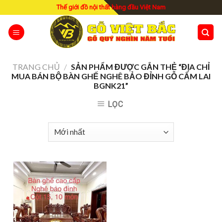
Skip
Thế giới đồ nội thất hàng đầu Việt Nam
to
content
TRANG CHỦ
/
SẢN PHẨM ĐƯỢC GẮN THẺ “ĐỊA CHỈ
MUA BÁN BỘ BÀN GHẾ NGHÊ BẢO ĐỈNH GỖ CẨM LAI
BGNK21”
LỌC