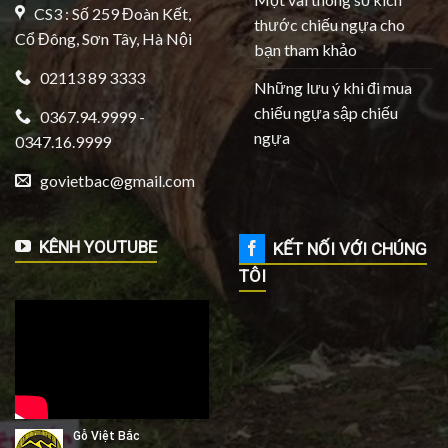
CS3 : Số 259 Đoàn Kết,
thước chiếu ngựa cho
Cổ Đông, Sơn Tây, Hà Nội
bạn tham khảo
02113 89 3333
Những lưu ý khi đi mua
chiếu ngựa sập chiếu
0367.94.9999 -
ngựa
0347.16.9999
govietbac@gmail.com
KÊNH YOUTUBE
KẾT NỐI VỚI CHÚNG
TÔI