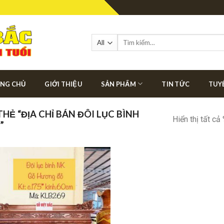
Tìm
kiếm:
NG CHỦ
GIỚI THIỆU
SẢN PHẨM
TIN TỨC
TUY
Ẻ “ĐỊA CHỈ BÁN ĐÔI LỤC BÌNH
Hiển thị tất cả
”