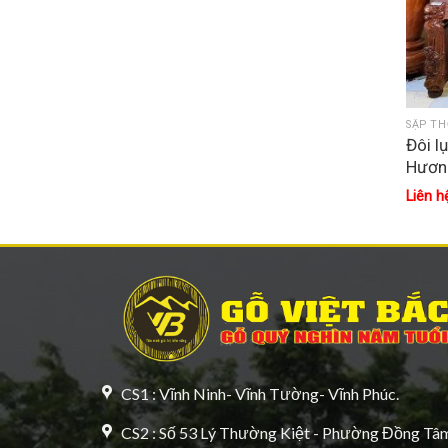
SẬP TH
Đôi l
Hươn
Liên h
CS1 : Vĩnh Ninh- Vĩnh Tường- Vĩnh Phúc.
CS2 : Số 53 Lý Thường Kiệt - Phường Đồng Tâm