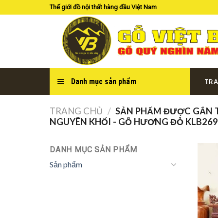
Skip
Thế giới đồ nội thất hàng đầu Việt Nam
to
content
Danh mục sản phẩm
TRA
TRANG CHỦ
/
SẢN PHẨM ĐƯỢC GẮN TH
NGUYÊN KHỐI - GỖ HƯƠNG ĐỎ KLB269
DANH MỤC SẢN PHẨM
Sản phẩm