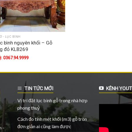
Ờ - LỤC BÌNH
ục bình nguyên khối – Gỗ
g đỏ KLB269
ệ: 0367.94.9999
TIN TỨC MỚI
KÊNH YOUT
Vị trí đặt lục bình gỗ trong nhà hợp
phong thuỷ
Cách đo tính mét khối (m3) gỗ tròn
đơn giản ai cũng làm được
 -