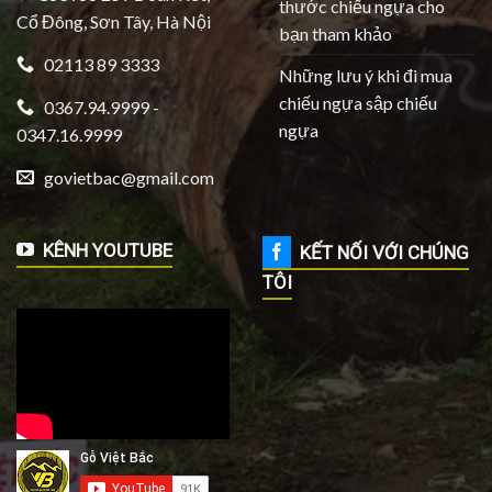
thước chiếu ngựa cho
Cổ Đông, Sơn Tây, Hà Nội
bạn tham khảo
02113 89 3333
Những lưu ý khi đi mua
chiếu ngựa sập chiếu
0367.94.9999 -
ngựa
0347.16.9999
govietbac@gmail.com
KÊNH YOUTUBE
KẾT NỐI VỚI CHÚNG
TÔI