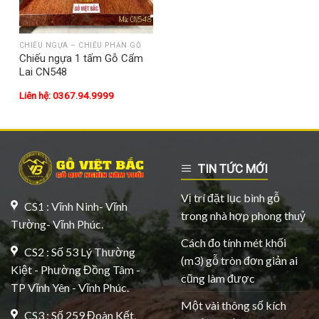
CHIẾU NGỰA – CHIẾU PHẢN GỖ
Chiếu ngựa 1 tấm Gỗ Cẩm
Lai CN548
Liên hệ: 0367.94.9999
TIN TỨC MỚI
Vị trí đặt lục bình gỗ
CS1 : Vĩnh Ninh- Vĩnh
trong nhà hợp phong thuỷ
Tường- Vĩnh Phúc.
Cách đo tính mét khối
CS2 : Số 53 Lý Thường
(m3) gỗ tròn đơn giản ai
Kiệt - Phường Đồng Tâm -
cũng làm được
TP Vĩnh Yên - Vĩnh Phúc.
Một vài thông số kích
CS3 : Số 259 Đoàn Kết,