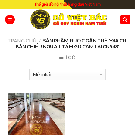
Skip
Thế giới đồ nội thất hàng đầu Việt Nam
to
content
TRANG CHỦ
/
SẢN PHẨM ĐƯỢC GẮN THẺ “ĐỊA CHỈ
BÁN CHIẾU NGỰA 1 TẤM GỖ CẨM LAI CN548”
LỌC