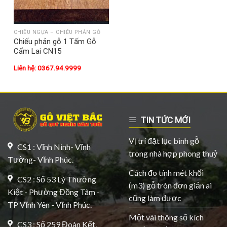
CHIẾU NGỰA – CHIẾU PHẢN GỖ
Chiếu phản gỗ 1 Tấm Gỗ
Cẩm Lai CN15
Liên hệ: 0367.94.9999
TIN TỨC MỚI
Vị trí đặt lục bình gỗ
CS1 : Vĩnh Ninh- Vĩnh
trong nhà hợp phong thuỷ
Tường- Vĩnh Phúc.
Cách đo tính mét khối
CS2 : Số 53 Lý Thường
(m3) gỗ tròn đơn giản ai
Kiệt - Phường Đồng Tâm -
cũng làm được
TP Vĩnh Yên - Vĩnh Phúc.
Một vài thông số kích
CS3 : Số 259 Đoàn Kết,