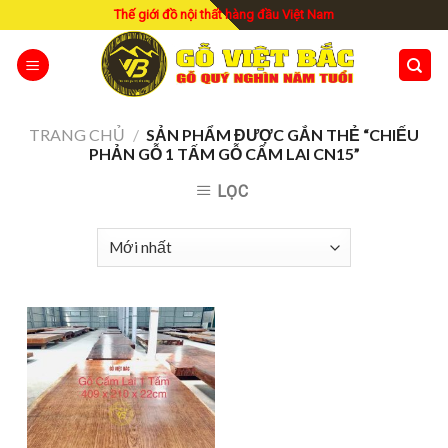
Skip
Thế giới đồ nội thất hàng đầu Việt Nam
to
content
TRANG CHỦ
/
SẢN PHẨM ĐƯỢC GẮN THẺ “CHIẾU
PHẢN GỖ 1 TẤM GỖ CẨM LAI CN15”
LỌC