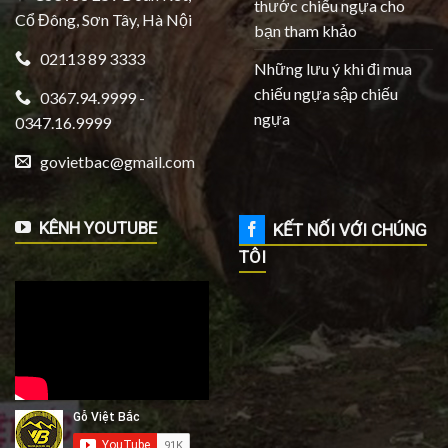
thước chiếu ngựa cho
Cổ Đông, Sơn Tây, Hà Nội
bạn tham khảo
02113 89 3333
Những lưu ý khi đi mua
chiếu ngựa sập chiếu
0367.94.9999 -
ngựa
0347.16.9999
govietbac@gmail.com
KÊNH YOUTUBE
KẾT NỐI VỚI CHÚNG
TÔI