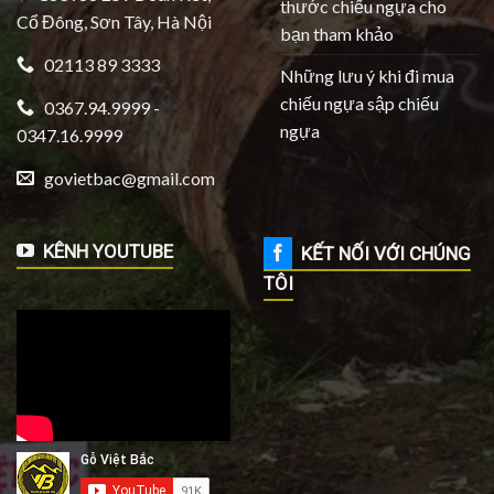
thước chiếu ngựa cho
Cổ Đông, Sơn Tây, Hà Nội
bạn tham khảo
02113 89 3333
Những lưu ý khi đi mua
chiếu ngựa sập chiếu
0367.94.9999 -
ngựa
0347.16.9999
govietbac@gmail.com
KÊNH YOUTUBE
KẾT NỐI VỚI CHÚNG
TÔI