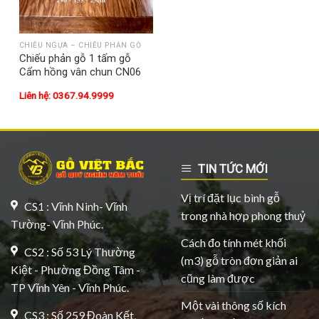
CHIẾU NGỰA – CHIẾU PHẢN GỖ
Chiếu phản gỗ 1 tấm gỗ
Cẩm hồng vân chun CN06
Liên hệ: 0367.94.9999
TIN TỨC MỚI
Vị trí đặt lục bình gỗ
CS1 : Vĩnh Ninh- Vĩnh
trong nhà hợp phong thuỷ
Tường- Vĩnh Phúc.
Cách đo tính mét khối
CS2 : Số 53 Lý Thường
(m3) gỗ tròn đơn giản ai
Kiệt - Phường Đồng Tâm -
cũng làm được
TP Vĩnh Yên - Vĩnh Phúc.
Một vài thông số kích
CS3 : Số 259 Đoàn Kết,