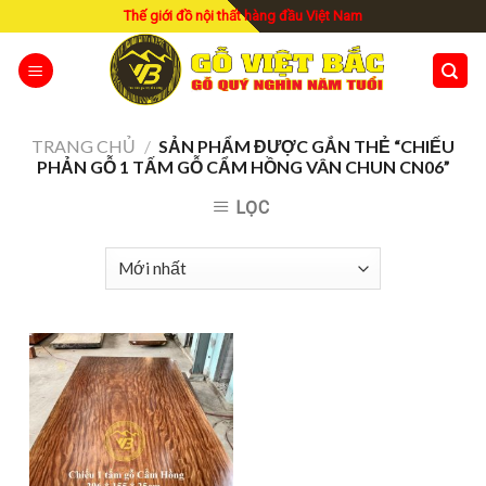
Skip
Thế giới đồ nội thất hàng đầu Việt Nam
to
content
TRANG CHỦ
/
SẢN PHẨM ĐƯỢC GẮN THẺ “CHIẾU
PHẢN GỖ 1 TẤM GỖ CẨM HỒNG VÂN CHUN CN06”
LỌC