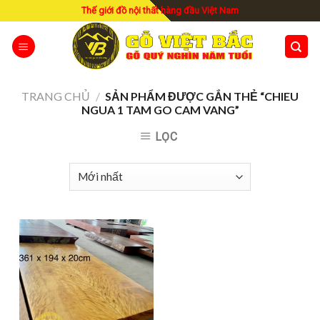
Skip
Thế giới đồ nội thất hàng đầu Việt Nam
to
content
TRANG CHỦ
/
SẢN PHẨM ĐƯỢC GẮN THẺ “CHIEU
NGUA 1 TAM GO CAM VANG”
LỌC