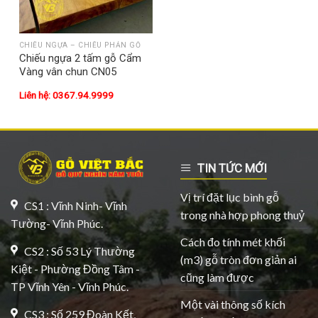
CHIẾU NGỰA – CHIẾU PHẢN GỖ
Chiếu ngựa 2 tấm gỗ Cẩm
Vàng vân chun CN05
Liên hệ: 0367.94.9999
TIN TỨC MỚI
Vị trí đặt lục bình gỗ
CS1 : Vĩnh Ninh- Vĩnh
trong nhà hợp phong thuỷ
Tường- Vĩnh Phúc.
Cách đo tính mét khối
CS2 : Số 53 Lý Thường
(m3) gỗ tròn đơn giản ai
Kiệt - Phường Đồng Tâm -
cũng làm được
TP Vĩnh Yên - Vĩnh Phúc.
Một vài thông số kích
CS3 : Số 259 Đoàn Kết,