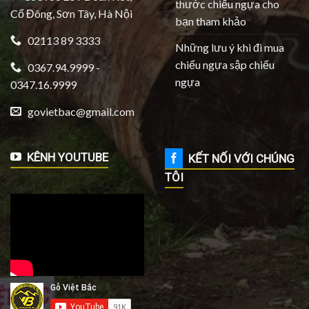
thước chiếu ngựa cho
Cổ Đông, Sơn Tây, Hà Nội
bạn tham khảo
02113 89 3333
Những lưu ý khi đi mua
chiếu ngựa sập chiếu
0367.94.9999 -
ngựa
0347.16.9999
govietbac@gmail.com
KÊNH YOUTUBE
KẾT NỐI VỚI CHÚNG
TÔI