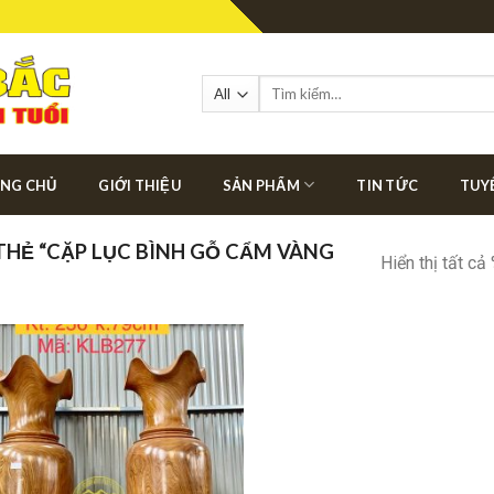
Tìm
kiếm:
NG CHỦ
GIỚI THIỆU
SẢN PHẨM
TIN TỨC
TUY
HẺ “CẶP LỤC BÌNH GỖ CẨM VÀNG
Hiển thị tất cả