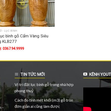
Ờ - LỤC BÌNH
ục bình gỗ Cẩm Vàng Siêu
g KLB277
ệ: 0367.94.9999
TIN TỨC MỚI
KÊNH YOUT
Vị trí đặt lục bình gỗ trong nhà hợp
phong thuỷ
Cách đo tính mét khối (m3) gỗ tròn
đơn giản ai cũng làm được
 -