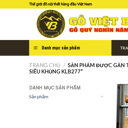
Skip
Thế giới đồ nội thất hàng đầu Việt Nam
to
content
Danh mục sản phẩm
TRA
TRANG CHỦ
/
SẢN PHẨM ĐƯỢC GẮN T
SIÊU KHỦNG KLB277”
DANH MỤC SẢN PHẨM
Sản phẩm