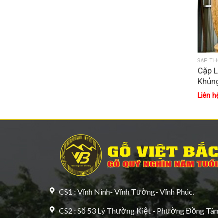
SẬP TH
Cặp L
Khủn
Liên h
CS1 : Vĩnh Ninh- Vĩnh Tường- Vĩnh Phúc.
CS2 : Số 53 Lý Thường Kiệt - Phường Đồng Tâm