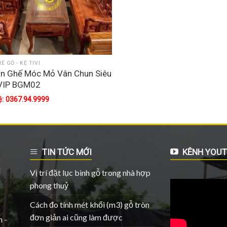
Ế GỖ - KỆ TIVI
àn Ghế Móc Mỏ Vân Chun Siêu
 VIP BGM02
ệ: 0367.94.9999
TIN TỨC MỚI
KÊNH YOUT
Vị trí đặt lục bình gỗ trong nhà hợp
phong thuỷ
Cách đo tính mét khối (m3) gỗ tròn
đơn giản ai cũng làm được
 -