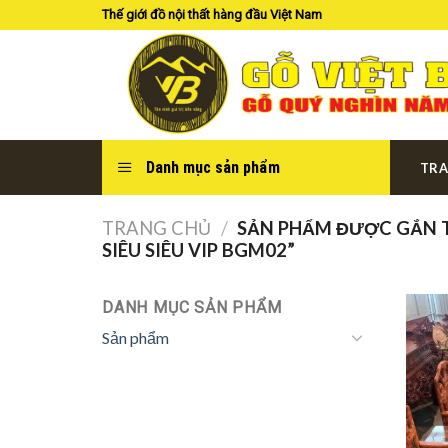
Skip
Thế giới đồ nội thất hàng đầu Việt Nam
to
content
Danh mục sản phẩm
TRA
TRANG CHỦ
/
SẢN PHẨM ĐƯỢC GẮN T
SIÊU SIÊU VIP BGM02”
DANH MỤC SẢN PHẨM
Sản phẩm