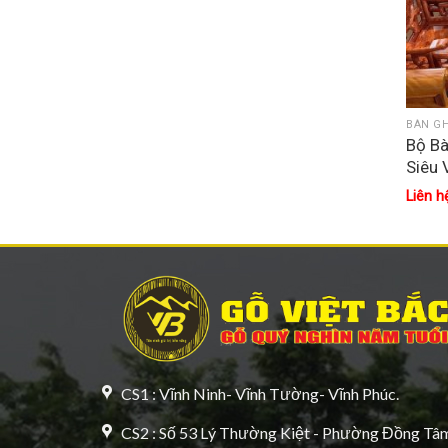
BÀN GH
Bộ B
Siêu
Liên h
CS1 : Vĩnh Ninh- Vĩnh Tường- Vĩnh Phúc.
CS2 : Số 53 Lý Thường Kiệt - Phường Đồng Tâm