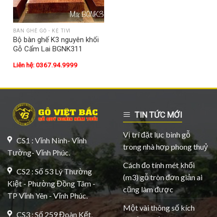
BÀN GHẾ GỖ - KỆ TIVI
Bộ bàn ghế K3 nguyên khối
Gỗ Cẩm Lai BGNK311
Liên hệ: 0367.94.9999
TIN TỨC MỚI
Vị trí đặt lục bình gỗ
CS1 : Vĩnh Ninh- Vĩnh
trong nhà hợp phong thuỷ
Tường- Vĩnh Phúc.
Cách đo tính mét khối
CS2 : Số 53 Lý Thường
(m3) gỗ tròn đơn giản ai
Kiệt - Phường Đồng Tâm -
cũng làm được
TP Vĩnh Yên - Vĩnh Phúc.
Một vài thông số kích
CS3 : Số 259 Đoàn Kết,