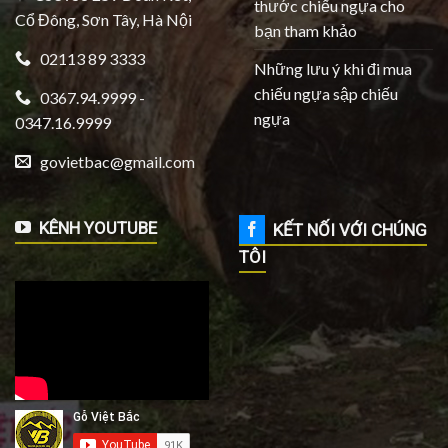
thước chiếu ngựa cho
Cổ Đông, Sơn Tây, Hà Nội
bạn tham khảo
02113 89 3333
Những lưu ý khi đi mua
chiếu ngựa sập chiếu
0367.94.9999 -
ngựa
0347.16.9999
govietbac@gmail.com
KÊNH YOUTUBE
KẾT NỐI VỚI CHÚNG
TÔI