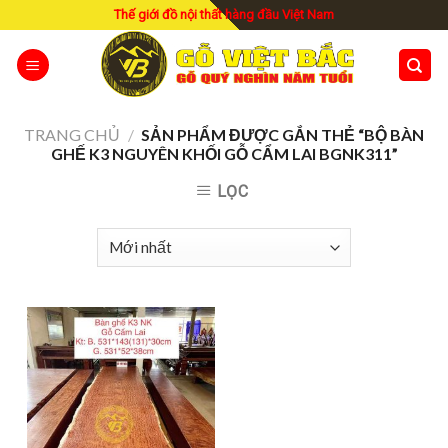
Skip
Thế giới đồ nội thất hàng đầu Việt Nam
to
content
TRANG CHỦ
/
SẢN PHẨM ĐƯỢC GẮN THẺ “BỘ BÀN
GHẾ K3 NGUYÊN KHỐI GỖ CẨM LAI BGNK311”
LỌC