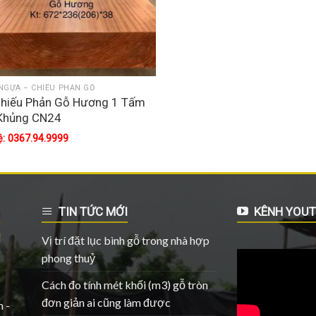
NGỰA – CHIẾU PHẢN GỖ
Chiếu Phản Gỗ Hương 1 Tấm
 Khủng CN24
ệ: 0367.94.9999
TIN TỨC MỚI
KÊNH YOUT
Vị trí đặt lục bình gỗ trong nhà hợp
phong thuỷ
Cách đo tính mét khối (m3) gỗ tròn
đơn giản ai cũng làm được
 -