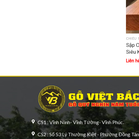
CHIẾU 
Sập 
Siêu
Liên h
CS1 : Vĩnh Ninh- Vĩnh Tường- Vĩnh Phúc.
CS2 : Số 53 Lý Thường Kiệt - Phường Đồng Tâm