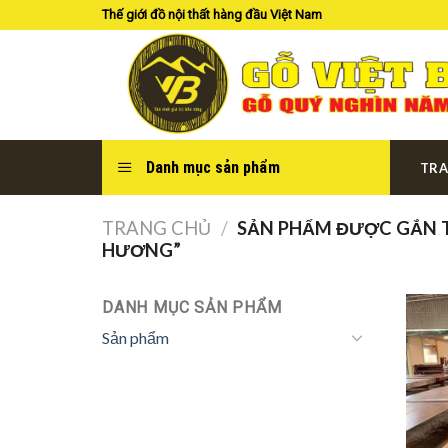
Skip
Thế giới đồ nội thất hàng đầu Việt Nam
to
content
Danh mục sản phẩm
TRA
TRANG CHỦ
/
SẢN PHẨM ĐƯỢC GẮN T
HƯƠNG”
DANH MỤC SẢN PHẨM
Sản phẩm