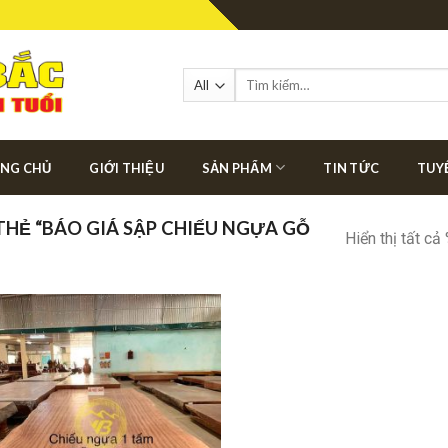
Tìm
kiếm:
NG CHỦ
GIỚI THIỆU
SẢN PHẨM
TIN TỨC
TUY
HẺ “BÁO GIÁ SẬP CHIẾU NGỰA GỖ
Hiển thị tất cả