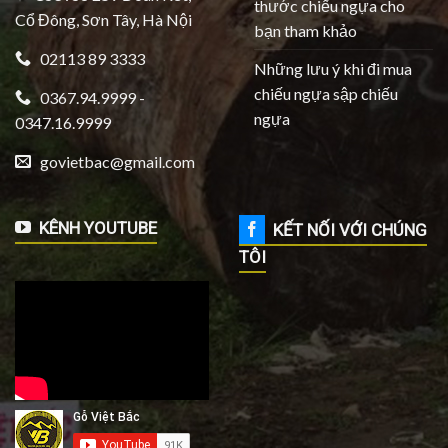
thước chiếu ngựa cho
Cổ Đông, Sơn Tây, Hà Nội
bạn tham khảo
02113 89 3333
Những lưu ý khi đi mua
chiếu ngựa sập chiếu
0367.94.9999 -
ngựa
0347.16.9999
govietbac@gmail.com
KÊNH YOUTUBE
KẾT NỐI VỚI CHÚNG
TÔI