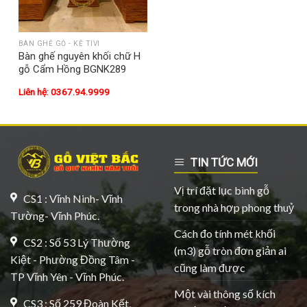
BÀN GHẾ GỖ - KỆ TIVI
Bàn ghế nguyên khối chữ H
gỗ Cẩm Hồng BGNK289
Liên hệ: 0367.94.9999
TIN TỨC MỚI
Vị trí đặt lục bình gỗ
CS1 : Vĩnh Ninh- Vĩnh
trong nhà hợp phong thuỷ
Tường- Vĩnh Phúc.
Cách đo tính mét khối
CS2 : Số 53 Lý Thường
(m3) gỗ tròn đơn giản ai
Kiệt - Phường Đồng Tâm -
cũng làm được
TP Vĩnh Yên - Vĩnh Phúc.
Một vài thông số kích
CS3 : Số 259 Đoàn Kết,