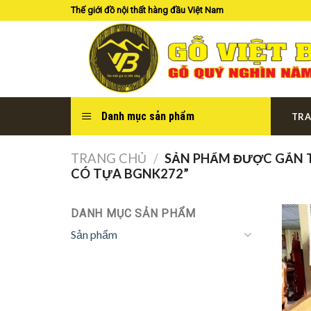
Skip
Thế giới đồ nội thất hàng đầu Việt Nam
to
content
Danh mục sản phẩm
TRA
TRANG CHỦ
/
SẢN PHẨM ĐƯỢC GẮN T
CÓ TỰA BGNK272”
DANH MỤC SẢN PHẨM
Sản phẩm