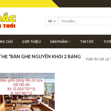
Tìm
kiếm:
NG CHỦ
GIỚI THIỆU
SẢN PHẨM
TIN TỨC
TUY
HẺ “BÀN GHẾ NGUYÊN KHỐI 2 BĂNG
Hiển thị tất cả