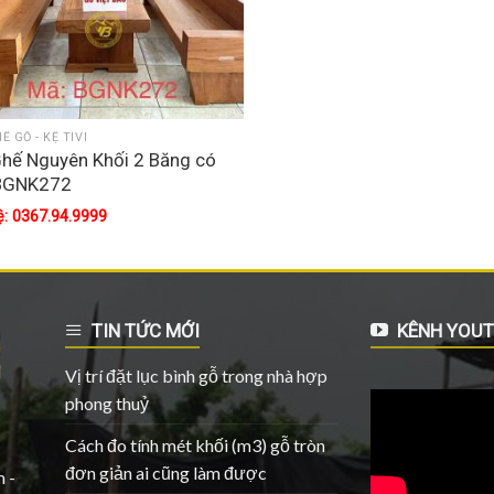
Ế GỖ - KỆ TIVI
hế Nguyên Khối 2 Băng có
BGNK272
ệ: 0367.94.9999
TIN TỨC MỚI
KÊNH YOUT
Vị trí đặt lục bình gỗ trong nhà hợp
phong thuỷ
Cách đo tính mét khối (m3) gỗ tròn
đơn giản ai cũng làm được
 -