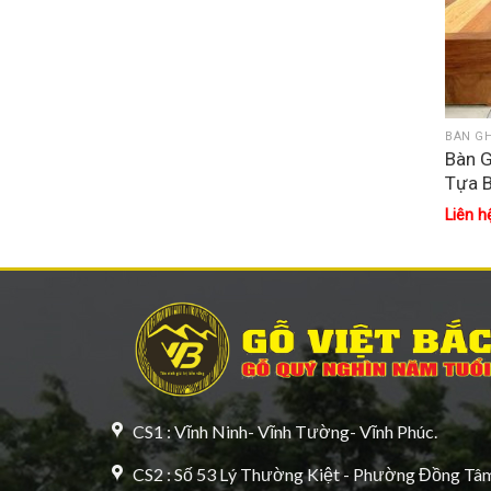
BÀN GH
Bàn G
Tựa 
Liên h
CS1 : Vĩnh Ninh- Vĩnh Tường- Vĩnh Phúc.
CS2 : Số 53 Lý Thường Kiệt - Phường Đồng Tâm