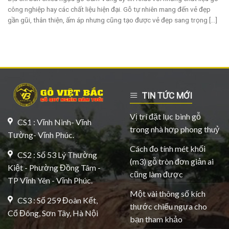
công nghiệp hay các chất liệu hiện đại. Gỗ tự nhiên mang đến vẻ đẹp
gần gũi, thân thiện, ấm áp nhưng cũng tạo được vẻ đẹp sang trọng [...]
TIN TỨC MỚI
Vị trí đặt lục bình gỗ
CS1 : Vĩnh Ninh- Vĩnh
trong nhà hợp phong thuỷ
Tường- Vĩnh Phúc.
Cách đo tính mét khối
CS2 : Số 53 Lý Thường
(m3) gỗ tròn đơn giản ai
Kiệt - Phường Đồng Tâm -
cũng làm được
TP Vĩnh Yên - Vĩnh Phúc.
Một vài thông số kích
CS3 : Số 259 Đoàn Kết,
thước chiếu ngựa cho
Cổ Đông, Sơn Tây, Hà Nội
bạn tham khảo